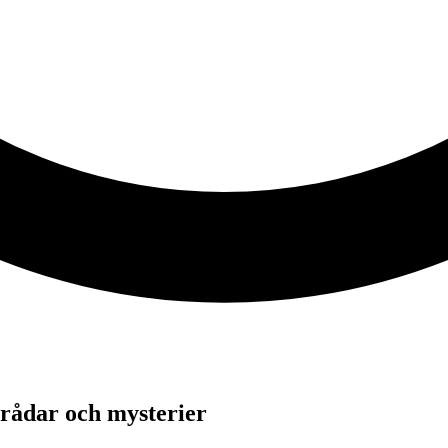
trådar och mysterier