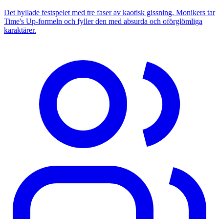
Det hyllade festspelet med tre faser av kaotisk gissning. Monikers tar
Time's Up-formeln och fyller den med absurda och oförglömliga
karaktärer.