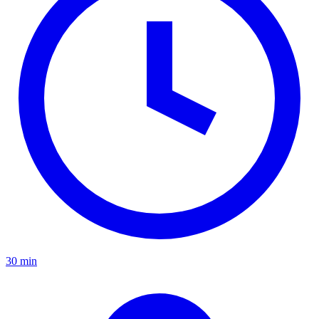
30 min