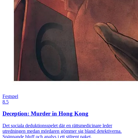
Festspel
8.5
Deception: Murder in Hong Kong
Det sociala deduktionsspelet där en rättsmedicinare leder
utredningen medan mördaren gömmer sig bland detektiverna.
Spännande bluff och analys i ett stilrent paket.