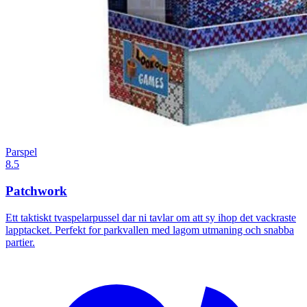
Parspel
8.5
Patchwork
Ett taktiskt tvaspelarpussel dar ni tavlar om att sy ihop det vackraste
lapptacket. Perfekt for parkvallen med lagom utmaning och snabba
partier.