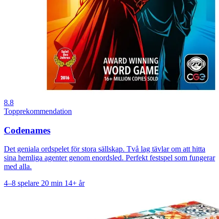
8.8
Topprekommendation
Codenames
Det geniala ordspelet för stora sällskap. Två lag tävlar om att hitta
sina hemliga agenter genom enordsled. Perfekt festspel som fungerar
med alla.
4–8 spelare
20 min
14+ år