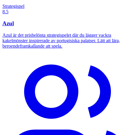
Strategispel
8.5
Azul
Azul är det prisbelönta strategispelet där du lägger vackra
kakelmönster inspirerade av portugisiska palatser. Lätt att lära,
beroendeframkallande att spela.