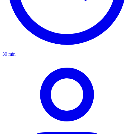
30 min