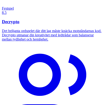
Festspel
8.5
Decrypto
Det briljanta ordspelet där ditt lag måste knäcka motståndarnas kod.
Decrypto utmanar din kreativitet med ledtrådar som balanserar
mellan tydlighet och hemlighet.