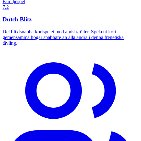
Familjespel
7.2
Dutch Blitz
Det blixtsnabba kortspelet med amish-rötter. Spela ut kort i
gemensamma högar snabbare än alla andra i denna frenetiska
tävling.