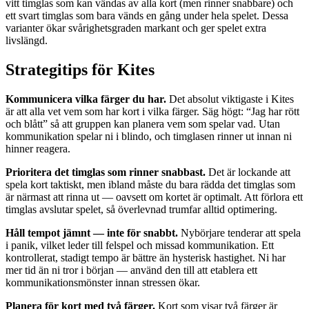
vitt timglas som kan vändas av alla kort (men rinner snabbare) och
ett svart timglas som bara vänds en gång under hela spelet. Dessa
varianter ökar svårighetsgraden markant och ger spelet extra
livslängd.
Strategitips för Kites
Kommunicera vilka färger du har.
Det absolut viktigaste i Kites
är att alla vet vem som har kort i vilka färger. Säg högt: “Jag har rött
och blått” så att gruppen kan planera vem som spelar vad. Utan
kommunikation spelar ni i blindo, och timglasen rinner ut innan ni
hinner reagera.
Prioritera det timglas som rinner snabbast.
Det är lockande att
spela kort taktiskt, men ibland måste du bara rädda det timglas som
är närmast att rinna ut — oavsett om kortet är optimalt. Att förlora ett
timglas avslutar spelet, så överlevnad trumfar alltid optimering.
Håll tempot jämnt — inte för snabbt.
Nybörjare tenderar att spela
i panik, vilket leder till felspel och missad kommunikation. Ett
kontrollerat, stadigt tempo är bättre än hysterisk hastighet. Ni har
mer tid än ni tror i början — använd den till att etablera ett
kommunikationsmönster innan stressen ökar.
Planera för kort med två färger.
Kort som visar två färger är