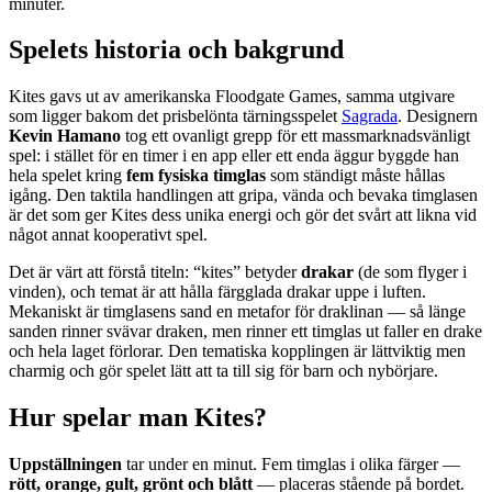
minuter.
Spelets historia och bakgrund
Kites gavs ut av amerikanska Floodgate Games, samma utgivare
som ligger bakom det prisbelönta tärningsspelet
Sagrada
. Designern
Kevin Hamano
tog ett ovanligt grepp för ett massmarknadsvänligt
spel: i stället för en timer i en app eller ett enda äggur byggde han
hela spelet kring
fem fysiska timglas
som ständigt måste hållas
igång. Den taktila handlingen att gripa, vända och bevaka timglasen
är det som ger Kites dess unika energi och gör det svårt att likna vid
något annat kooperativt spel.
Det är värt att förstå titeln: “kites” betyder
drakar
(de som flyger i
vinden), och temat är att hålla färgglada drakar uppe i luften.
Mekaniskt är timglasens sand en metafor för draklinan — så länge
sanden rinner svävar draken, men rinner ett timglas ut faller en drake
och hela laget förlorar. Den tematiska kopplingen är lättviktig men
charmig och gör spelet lätt att ta till sig för barn och nybörjare.
Hur spelar man Kites?
Uppställningen
tar under en minut. Fem timglas i olika färger —
rött, orange, gult, grönt och blått
— placeras stående på bordet.