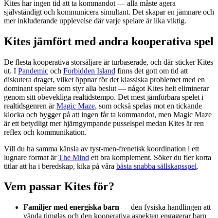
Kites har ingen tid att ta kommandot — alla måste agera
självständigt och kommunicera simultant. Det skapar en jämnare och
mer inkluderande upplevelse där varje spelare är lika viktig.
Kites jämfört med andra kooperativa spel
De flesta kooperativa storsäljare är turbaserade, och där sticker Kites
ut. I
Pandemic
och
Forbidden Island
finns det gott om tid att
diskutera draget, vilket öppnar för det klassiska problemet med en
dominant spelare som styr alla beslut — något Kites helt eliminerar
genom sitt obevekliga realtidstempo. Det mest jämförbara spelet i
realtidsgenren är
Magic Maze
, som också spelas mot en tickande
klocka och bygger på att ingen får ta kommandot, men Magic Maze
är ett betydligt mer hjärngympande pusselspel medan Kites är ren
reflex och kommunikation.
Vill du ha samma känsla av tyst-men-frenetisk koordination i ett
lugnare format är
The Mind
ett bra komplement. Söker du fler korta
titlar att ha i beredskap, kika på våra
bästa snabba sällskapsspel
.
Vem passar Kites för?
Familjer med energiska barn
— den fysiska handlingen att
vända timglas och den kooperativa aspekten engagerar barn