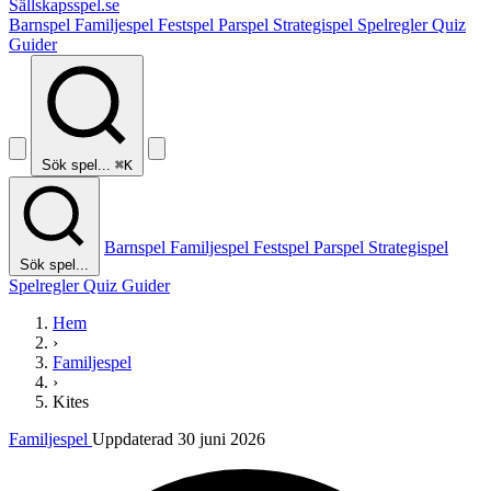
Sällskapsspel
.se
Barnspel
Familjespel
Festspel
Parspel
Strategispel
Spelregler
Quiz
Guider
Sök spel...
⌘K
Barnspel
Familjespel
Festspel
Parspel
Strategispel
Sök spel...
Spelregler
Quiz
Guider
Hem
›
Familjespel
›
Kites
Familjespel
Uppdaterad 30 juni 2026