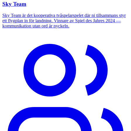
Sky Team
Sky Team är det kooperativa tvåspelarspelet där ni tillsammans styr
ett flygplan in för landning. Vinnare av Spiel des Jahres 2024 —
kommunikation utan ord är nyckeln.