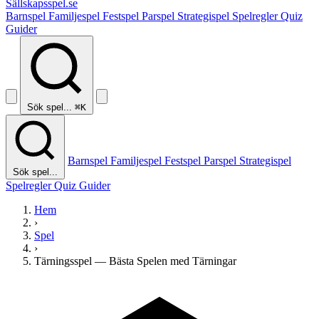
Sällskapsspel
.se
Barnspel
Familjespel
Festspel
Parspel
Strategispel
Spelregler
Quiz
Guider
Sök spel...
⌘K
Barnspel
Familjespel
Festspel
Parspel
Strategispel
Sök spel...
Spelregler
Quiz
Guider
Hem
›
Spel
›
Tärningsspel — Bästa Spelen med Tärningar