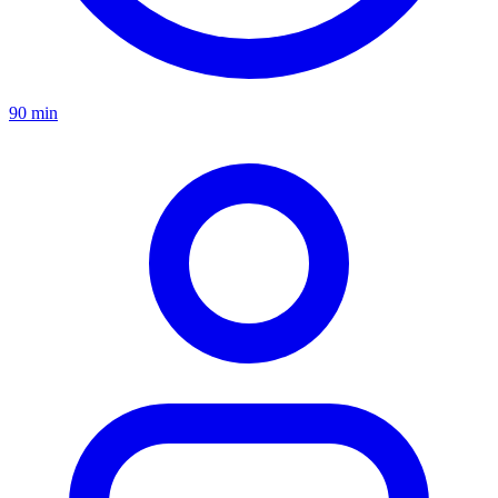
90 min