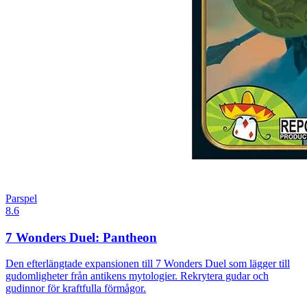
Parspel
8.6
7 Wonders Duel: Pantheon
Den efterlängtade expansionen till 7 Wonders Duel som lägger till
gudomligheter från antikens mytologier. Rekrytera gudar och
gudinnor för kraftfulla förmågor.