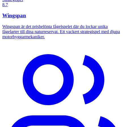
8.7
Wingspan
Wingspan är det prisbelönta fågelspelet där du lockar unika
fågelarter till dina naturreservat. Ett vackert strategispel med djupa
motorbyggarmekaniker.