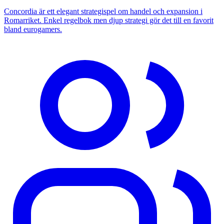
Concordia är ett elegant strategispel om handel och expansion i
Romarriket. Enkel regelbok men djup strategi gör det till en favorit
bland eurogamers.