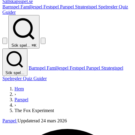
Sällskapsspel
.se
Barnspel
Familjespel
Festspel
Parspel
Strategispel
Spelregler
Quiz
Guider
Sök spel...
⌘K
Barnspel
Familjespel
Festspel
Parspel
Strategispel
Sök spel...
Spelregler
Quiz
Guider
Hem
›
Parspel
›
The Fox Experiment
Parspel
Uppdaterad 24 mars 2026