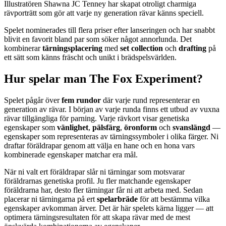
Illustratören Shawna JC Tenney har skapat otroligt charmiga
rävporträtt som gör att varje ny generation rävar känns speciell.
Spelet nominerades till flera priser efter lanseringen och har snabbt
blivit en favorit bland par som söker något annorlunda. Det
kombinerar
tärningsplacering
med
set collection
och
drafting
på
ett sätt som känns fräscht och unikt i brädspelsvärlden.
Hur spelar man The Fox Experiment?
Spelet pågår över
fem rundor
där varje rund representerar en
generation av rävar. I början av varje runda finns ett utbud av vuxna
rävar tillgängliga för parning. Varje rävkort visar genetiska
egenskaper som
vänlighet
,
pälsfärg
,
öronform
och
svanslängd
—
egenskaper som representeras av tärningssymboler i olika färger. Ni
draftar föräldrapar genom att välja en hane och en hona vars
kombinerade egenskaper matchar era mål.
När ni valt ert föräldrapar slår ni tärningar som motsvarar
föräldrarnas genetiska profil. Ju fler matchande egenskaper
föräldrarna har, desto fler tärningar får ni att arbeta med. Sedan
placerar ni tärningarna på ert
spelarbräde
för att bestämma vilka
egenskaper avkomman ärver. Det är här spelets kärna ligger — att
optimera tärningsresultaten för att skapa rävar med de mest