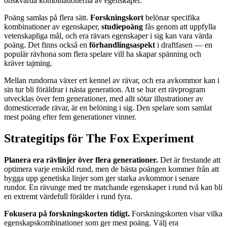
önskvärda kombinationerna av egenskaper.
Poäng samlas på flera sätt.
Forskningskort
belönar specifika
kombinationer av egenskaper,
studiepoäng
fås genom att uppfylla
vetenskapliga mål, och era rävars egenskaper i sig kan vara värda
poäng. Det finns också en
förhandlingsaspekt
i draftfasen — en
populär rävhona som flera spelare vill ha skapar spänning och
kräver tajming.
Mellan rundorna växer ert kennel av rävar, och era avkommor kan i
sin tur bli föräldrar i nästa generation. Att se hur ert rävprogram
utvecklas över fem generationer, med allt sötar illustrationer av
domesticerade rävar, är en belöning i sig. Den spelare som samlat
mest poäng efter fem generationer vinner.
Strategitips för The Fox Experiment
Planera era rävlinjer över flera generationer.
Det är frestande att
optimera varje enskild rund, men de bästa poängen kommer från att
bygga upp genetiska linjer som ger starka avkommor i senare
rundor. En rävunge med tre matchande egenskaper i rund två kan bli
en extremt värdefull förälder i rund fyra.
Fokusera på forskningskorten tidigt.
Forskningskorten visar vilka
egenskapskombinationer som ger mest poäng. Välj era