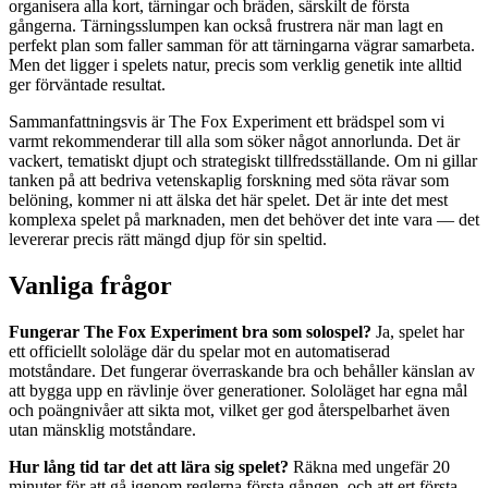
organisera alla kort, tärningar och bräden, särskilt de första
gångerna. Tärningsslumpen kan också frustrera när man lagt en
perfekt plan som faller samman för att tärningarna vägrar samarbeta.
Men det ligger i spelets natur, precis som verklig genetik inte alltid
ger förväntade resultat.
Sammanfattningsvis är The Fox Experiment ett brädspel som vi
varmt rekommenderar till alla som söker något annorlunda. Det är
vackert, tematiskt djupt och strategiskt tillfredsställande. Om ni gillar
tanken på att bedriva vetenskaplig forskning med söta rävar som
belöning, kommer ni att älska det här spelet. Det är inte det mest
komplexa spelet på marknaden, men det behöver det inte vara — det
levererar precis rätt mängd djup för sin speltid.
Vanliga frågor
Fungerar The Fox Experiment bra som solospel?
Ja, spelet har
ett officiellt sololäge där du spelar mot en automatiserad
motståndare. Det fungerar överraskande bra och behåller känslan av
att bygga upp en rävlinje över generationer. Sololäget har egna mål
och poängnivåer att sikta mot, vilket ger god återspelbarhet även
utan mänsklig motståndare.
Hur lång tid tar det att lära sig spelet?
Räkna med ungefär 20
minuter för att gå igenom reglerna första gången, och att ert första