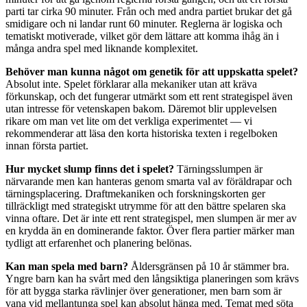
parti tar cirka 90 minuter. Från och med andra partiet brukar det gå
smidigare och ni landar runt 60 minuter. Reglerna är logiska och
tematiskt motiverade, vilket gör dem lättare att komma ihåg än i
många andra spel med liknande komplexitet.
Behöver man kunna något om genetik för att uppskatta spelet?
Absolut inte. Spelet förklarar alla mekaniker utan att kräva
förkunskap, och det fungerar utmärkt som ett rent strategispel även
utan intresse för vetenskapen bakom. Däremot blir upplevelsen
rikare om man vet lite om det verkliga experimentet — vi
rekommenderar att läsa den korta historiska texten i regelboken
innan första partiet.
Hur mycket slump finns det i spelet?
Tärningsslumpen är
närvarande men kan hanteras genom smarta val av föräldrapar och
tärningsplacering. Draftmekaniken och forskningskorten ger
tillräckligt med strategiskt utrymme för att den bättre spelaren ska
vinna oftare. Det är inte ett rent strategispel, men slumpen är mer av
en krydda än en dominerande faktor. Över flera partier märker man
tydligt att erfarenhet och planering belönas.
Kan man spela med barn?
Åldersgränsen på 10 år stämmer bra.
Yngre barn kan ha svårt med den långsiktiga planeringen som krävs
för att bygga starka rävlinjer över generationer, men barn som är
vana vid mellantunga spel kan absolut hänga med. Temat med söta