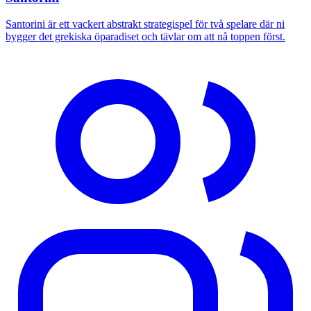
Santorini är ett vackert abstrakt strategispel för två spelare där ni
bygger det grekiska öparadiset och tävlar om att nå toppen först.