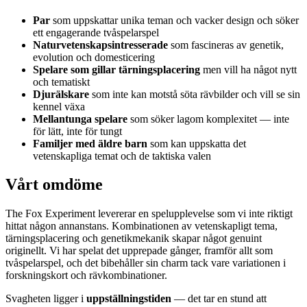
Par
som uppskattar unika teman och vacker design och söker
ett engagerande tvåspelarspel
Naturvetenskapsintresserade
som fascineras av genetik,
evolution och domesticering
Spelare som gillar tärningsplacering
men vill ha något nytt
och tematiskt
Djurälskare
som inte kan motstå söta rävbilder och vill se sin
kennel växa
Mellantunga spelare
som söker lagom komplexitet — inte
för lätt, inte för tungt
Familjer med äldre barn
som kan uppskatta det
vetenskapliga temat och de taktiska valen
Vårt omdöme
The Fox Experiment levererar en spelupplevelse som vi inte riktigt
hittat någon annanstans. Kombinationen av vetenskapligt tema,
tärningsplacering och genetikmekanik skapar något genuint
originellt. Vi har spelat det upprepade gånger, framför allt som
tvåspelarspel, och det bibehåller sin charm tack vare variationen i
forskningskort och rävkombinationer.
Svagheten ligger i
uppställningstiden
— det tar en stund att