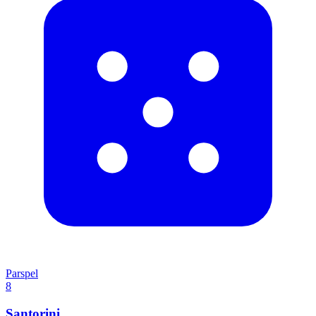
Parspel
8
Santorini