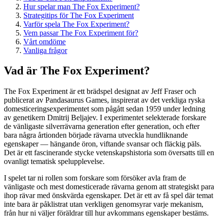
Hur spelar man The Fox Experiment?
Strategitips för The Fox Experiment
Varför spela The Fox Experiment?
Vem passar The Fox Experiment för?
Vårt omdöme
Vanliga frågor
Vad är The Fox Experiment?
The Fox Experiment är ett brädspel designat av Jeff Fraser och
publicerat av Pandasaurus Games, inspirerat av det verkliga ryska
domesticeringsexperimentet som pågått sedan 1959 under ledning
av genetikern Dmitrij Beljajev. I experimentet selekterade forskare
de vänligaste silverrävarna generation efter generation, och efter
bara några årtionden började rävarna utveckla hundliknande
egenskaper — hängande öron, viftande svansar och fläckig päls.
Det är ett fascinerande stycke vetenskapshistoria som översatts till en
ovanligt tematisk spelupplevelse.
I spelet tar ni rollen som forskare som försöker avla fram de
vänligaste och mest domesticerade rävarna genom att strategiskt para
ihop rävar med önskvärda egenskaper. Det är ett av få spel där temat
inte bara är påklistrat utan verkligen genomsyrar varje mekanism,
från hur ni väljer föräldrar till hur avkommans egenskaper bestäms.