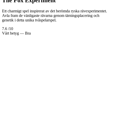
The Fox Experiment
Ett charmigt spel inspirerat av det berömda ryska rävexperimentet.
Avla fram de vänligaste rävarna genom tärningsplacering och
genetik i detta unika tvåspelarspel.
7.6
/10
Vårt betyg
— Bra