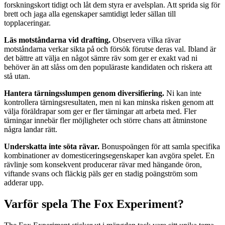
forskningskort tidigt och låt dem styra er avelsplan. Att sprida sig för
brett och jaga alla egenskaper samtidigt leder sällan till
topplaceringar.
Läs motståndarna vid drafting.
Observera vilka rävar
motståndarna verkar sikta på och försök förutse deras val. Ibland är
det bättre att välja en något sämre räv som ger er exakt vad ni
behöver än att slåss om den populäraste kandidaten och riskera att
stå utan.
Hantera tärningsslumpen genom diversifiering.
Ni kan inte
kontrollera tärningsresultaten, men ni kan minska risken genom att
välja föräldrapar som ger er fler tärningar att arbeta med. Fler
tärningar innebär fler möjligheter och större chans att åtminstone
några landar rätt.
Underskatta inte söta rävar.
Bonuspoängen för att samla specifika
kombinationer av domesticeringsegenskaper kan avgöra spelet. En
rävlinje som konsekvent producerar rävar med hängande öron,
viftande svans och fläckig päls ger en stadig poängström som
adderar upp.
Varför spela The Fox Experiment?