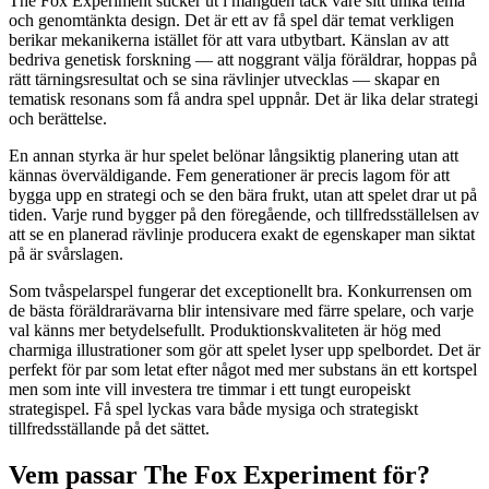
The Fox Experiment sticker ut i mängden tack vare sitt unika tema
och genomtänkta design. Det är ett av få spel där temat verkligen
berikar mekanikerna istället för att vara utbytbart. Känslan av att
bedriva genetisk forskning — att noggrant välja föräldrar, hoppas på
rätt tärningsresultat och se sina rävlinjer utvecklas — skapar en
tematisk resonans som få andra spel uppnår. Det är lika delar strategi
och berättelse.
En annan styrka är hur spelet belönar långsiktig planering utan att
kännas överväldigande. Fem generationer är precis lagom för att
bygga upp en strategi och se den bära frukt, utan att spelet drar ut på
tiden. Varje rund bygger på den föregående, och tillfredsställelsen av
att se en planerad rävlinje producera exakt de egenskaper man siktat
på är svårslagen.
Som tvåspelarspel fungerar det exceptionellt bra. Konkurrensen om
de bästa föräldrarävarna blir intensivare med färre spelare, och varje
val känns mer betydelsefullt. Produktionskvaliteten är hög med
charmiga illustrationer som gör att spelet lyser upp spelbordet. Det är
perfekt för par som letat efter något med mer substans än ett kortspel
men som inte vill investera tre timmar i ett tungt europeiskt
strategispel. Få spel lyckas vara både mysiga och strategiskt
tillfredsställande på det sättet.
Vem passar The Fox Experiment för?