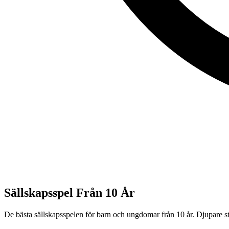
Sällskapsspel Från 10 År
De bästa sällskapsspelen för barn och ungdomar från 10 år. Djupare s