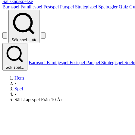
Sällskapsspel
.se
Barnspel
Familjespel
Festspel
Parspel
Strategispel
Spelregler
Quiz
Gu
Sök spel...
⌘K
Barnspel
Familjespel
Festspel
Parspel
Strategispel
Spelr
Sök spel...
Hem
›
Spel
›
Sällskapsspel Från 10 År