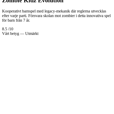
Zombie Kidz Evolution
Kooperativt barnspel med legacy-mekanik där reglerna utvecklas
efter varje parti. Försvara skolan mot zombier i detta innovativa spel
för barn från 7 år.
8.5
/10
Vårt betyg
— Utmärkt