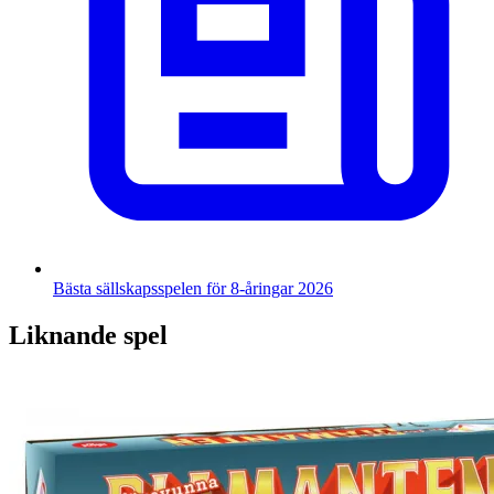
Bästa sällskapsspelen för 8-åringar 2026
Liknande spel