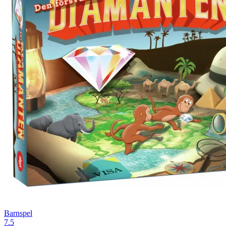
Barnspel
7.5