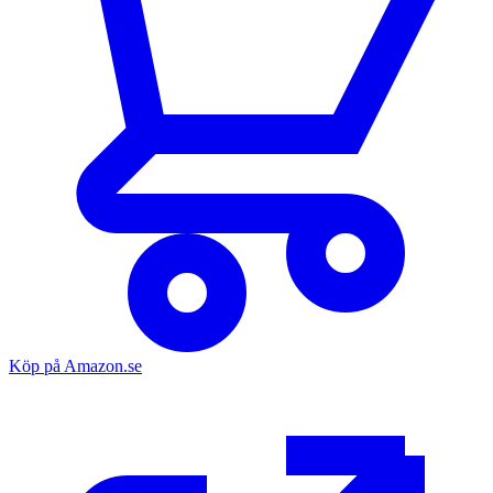
Köp på Amazon.se