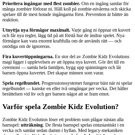
Prioritera ingångar med flest zombier.
Om en ingång samlar för
många zombier förlorar ni. Håll koll på zombie-nivåerna och skicka
spelare till de mest hotade ingångarna först. Prevention är bättre än
reaktion.
Utnyttja nya förmågor maximalt.
Varje gång ni öppnar ett kuvert
och får nya regler, lägg tid på att förstå hur de ändrar spelet. Nya
förmågor kan vara enormt kraftfulla om de används rätt — och
onödiga om de ignoreras.
Fira kuvertöppningarna.
En stor del av Zombie Kidz Evolutions
magi ligger i upplevelsen av att öppna nya kuvert. Gör det till en
ceremoni — samla hela familjen, bygg upp spänningen och låt
barnen öppna kuvertet. Det skapar minnen som varar.
Spela regelbundet.
Progressionssystemet fungerar bäst när ni spelar
regelbundet — kanske en eller två omgångar per vecka. Det håller
berättelsen vid liv och ger barnen något att se fram emot.
Varför spela Zombie Kidz Evolution?
Zombie Kidz Evolution löser ett problem som plågar nästan alla
barnspel:
uttråkning
. De flesta barnspel spelas entusiastiskt i en
vecka och samlar sedan damm i hyllan. Med legacy-mekaniken