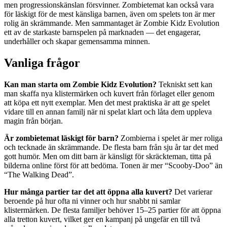
men progressionskänslan försvinner. Zombietemat kan också vara
för läskigt för de mest känsliga barnen, även om spelets ton är mer
rolig än skrämmande. Men sammantaget är Zombie Kidz Evolution
ett av de starkaste barnspelen på marknaden — det engagerar,
underhåller och skapar gemensamma minnen.
Vanliga frågor
Kan man starta om Zombie Kidz Evolution?
Tekniskt sett kan
man skaffa nya klistermärken och kuvert från förlaget eller genom
att köpa ett nytt exemplar. Men det mest praktiska är att ge spelet
vidare till en annan familj när ni spelat klart och låta dem uppleva
magin från början.
Är zombietemat läskigt för barn?
Zombierna i spelet är mer roliga
och tecknade än skrämmande. De flesta barn från sju år tar det med
gott humör. Men om ditt barn är känsligt för skräckteman, titta på
bilderna online först för att bedöma. Tonen är mer “Scooby-Doo” än
“The Walking Dead”.
Hur många partier tar det att öppna alla kuvert?
Det varierar
beroende på hur ofta ni vinner och hur snabbt ni samlar
klistermärken. De flesta familjer behöver 15–25 partier för att öppna
alla tretton kuvert, vilket ger en kampanj på ungefär en till två