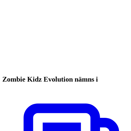
Zombie Kidz Evolution nämns i