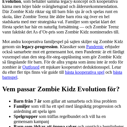
Evolution
, som behåller samma legacy-koncept och kooperativa
kärna men höjer både svårighetsgrad och åldersrekommendation.
Där Zombie Kidz riktar sig till barn från sju år och spelas runt en
skola, låter Zombie Teenz lite äldre barn röra sig över en hel
stadskarta med mer strategiska val. Familjer som spelat klart det
första spelet har här en naturlig fortsättning — och Zombie Teenz
vann faktiskt det As d’Or-pris som Zombie Kidz nominerades till.
Mot andra kooperativa familjespel på sajten skiljer sig Zombie Kidz
genom sin
legacy-progression
. Klassiker som
Pandemic
erbjuder
också samarbete mot ett gemensamt hot, men Pandemic är ett färdigt
vuxenspel utan den steg-för-steg-upplåsning som gör Zombie Kidz
så fängslande för barn. För de allra yngsta som ännu inte är redo för
zombier är
Outfoxed
ett mjukare kooperativt deduktionsspel. Letar
du efter fler tips finns vår guide till
bästa kooperativa spel
och
bästa
barnspel
.
Vem passar Zombie Kidz Evolution för?
Barn från 7 år
som gillar att samarbeta och lösa problem
Familjer
som vill ha ett spel med långsiktig progression och
anledning att spela igen
Spelgrupper
som träffas regelbundet och vill ha en
gemensam kampanj
Barn som älskar att öppna saker
och upptäcka hemligheter