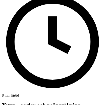
8 min lästid