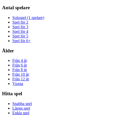
Antal spelare
Solospel (1 spelare)
Spel för 2
Spel för 3
Spel för 4
Spel för 5
Spel för 6+
Ålder
Från 4 år
Från 6 år
Från 8 år
Från 10 år
Från 12 år
Vuxna
Hitta spel
Snabba spel
Långa spel
Enkla spel