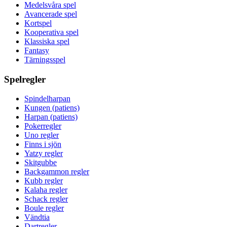
Medelsvåra spel
Avancerade spel
Kortspel
Kooperativa spel
Klassiska spel
Fantasy
Tärningsspel
Spelregler
Spindelharpan
Kungen (patiens)
Harpan (patiens)
Pokerregler
Uno regler
Finns i sjön
Yatzy regler
Skitgubbe
Backgammon regler
Kubb regler
Kalaha regler
Schack regler
Boule regler
Vändtia
Dartregler