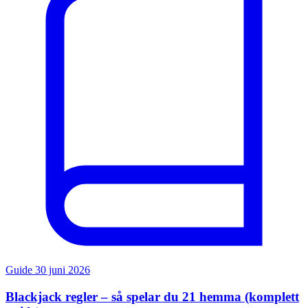
Guide
30 juni 2026
Blackjack regler – så spelar du 21 hemma (komplett