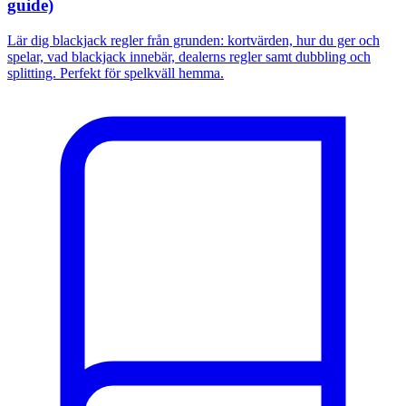
guide)
Lär dig blackjack regler från grunden: kortvärden, hur du ger och
spelar, vad blackjack innebär, dealerns regler samt dubbling och
splitting. Perfekt för spelkväll hemma.