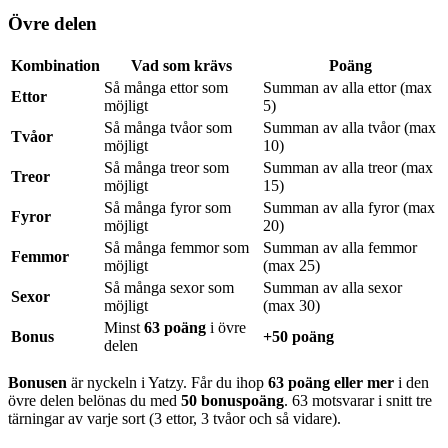
Övre delen
Kombination
Vad som krävs
Poäng
Så många ettor som
Summan av alla ettor (max
Ettor
möjligt
5)
Så många tvåor som
Summan av alla tvåor (max
Tvåor
möjligt
10)
Så många treor som
Summan av alla treor (max
Treor
möjligt
15)
Så många fyror som
Summan av alla fyror (max
Fyror
möjligt
20)
Så många femmor som
Summan av alla femmor
Femmor
möjligt
(max 25)
Så många sexor som
Summan av alla sexor
Sexor
möjligt
(max 30)
Minst
63 poäng
i övre
Bonus
+50 poäng
delen
Bonusen
är nyckeln i Yatzy. Får du ihop
63 poäng eller mer
i den
övre delen belönas du med
50 bonuspoäng
. 63 motsvarar i snitt tre
tärningar av varje sort (3 ettor, 3 tvåor och så vidare).