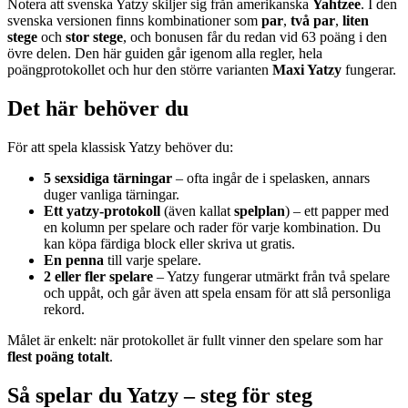
Notera att svenska Yatzy skiljer sig från amerikanska
Yahtzee
. I den
svenska versionen finns kombinationer som
par
,
två par
,
liten
stege
och
stor stege
, och bonusen får du redan vid 63 poäng i den
övre delen. Den här guiden går igenom alla regler, hela
poängprotokollet och hur den större varianten
Maxi Yatzy
fungerar.
Det här behöver du
För att spela klassisk Yatzy behöver du:
5 sexsidiga tärningar
– ofta ingår de i spelasken, annars
duger vanliga tärningar.
Ett yatzy-protokoll
(även kallat
spelplan
) – ett papper med
en kolumn per spelare och rader för varje kombination. Du
kan köpa färdiga block eller skriva ut gratis.
En penna
till varje spelare.
2 eller fler spelare
– Yatzy fungerar utmärkt från två spelare
och uppåt, och går även att spela ensam för att slå personliga
rekord.
Målet är enkelt: när protokollet är fullt vinner den spelare som har
flest poäng totalt
.
Så spelar du Yatzy – steg för steg