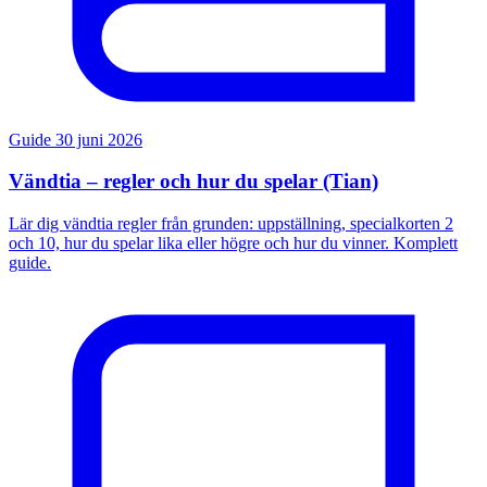
Guide
30 juni 2026
Vändtia – regler och hur du spelar (Tian)
Lär dig vändtia regler från grunden: uppställning, specialkorten 2
och 10, hur du spelar lika eller högre och hur du vinner. Komplett
guide.