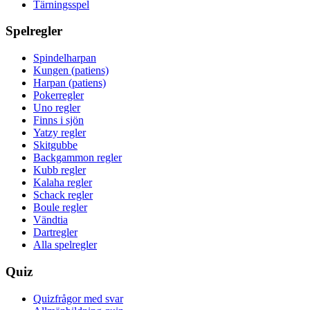
Tärningsspel
Spelregler
Spindelharpan
Kungen (patiens)
Harpan (patiens)
Pokerregler
Uno regler
Finns i sjön
Yatzy regler
Skitgubbe
Backgammon regler
Kubb regler
Kalaha regler
Schack regler
Boule regler
Vändtia
Dartregler
Alla spelregler
Quiz
Quizfrågor med svar