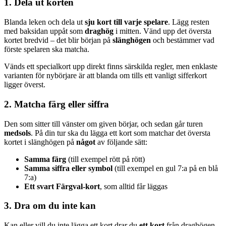
1. Dela ut korten
Blanda leken och dela ut
sju kort till varje spelare
. Lägg resten
med baksidan uppåt som
draghög
i mitten. Vänd upp det översta
kortet bredvid – det blir början på
släng­högen
och bestämmer vad
förste spelaren ska matcha.
Vänds ett specialkort upp direkt finns särskilda regler, men enklaste
varianten för nybörjare är att blanda om tills ett vanligt sifferkort
ligger överst.
2. Matcha färg eller siffra
Den som sitter till vänster om given börjar, och sedan går turen
medsols
. På din tur ska du lägga ett kort som matchar det översta
kortet i släng­högen på
något
av följande sätt:
Samma färg
(till exempel rött på rött)
Samma siffra eller symbol
(till exempel en gul 7:a på en blå
7:a)
Ett svart Färgval-kort
, som alltid får läggas
3. Dra om du inte kan
Kan eller vill du inte lägga ett kort drar du
ett kort
från draghögen.