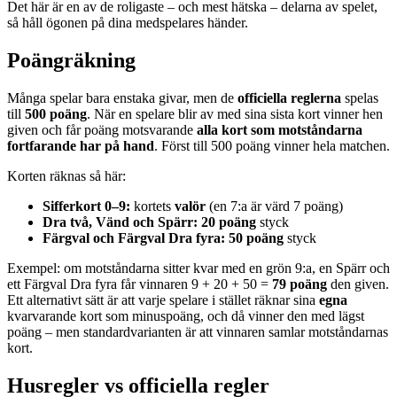
Det här är en av de roligaste – och mest hätska – delarna av spelet,
så håll ögonen på dina medspelares händer.
Poängräkning
Många spelar bara enstaka givar, men de
officiella reglerna
spelas
till
500 poäng
. När en spelare blir av med sina sista kort vinner hen
given och får poäng motsvarande
alla kort som motståndarna
fortfarande har på hand
. Först till 500 poäng vinner hela matchen.
Korten räknas så här:
Sifferkort 0–9:
kortets
valör
(en 7:a är värd 7 poäng)
Dra två, Vänd och Spärr:
20 poäng
styck
Färgval och Färgval Dra fyra:
50 poäng
styck
Exempel: om motståndarna sitter kvar med en grön 9:a, en Spärr och
ett Färgval Dra fyra får vinnaren 9 + 20 + 50 =
79 poäng
den given.
Ett alternativt sätt är att varje spelare i stället räknar sina
egna
kvarvarande kort som minuspoäng, och då vinner den med lägst
poäng – men standardvarianten är att vinnaren samlar motståndarnas
kort.
Husregler vs officiella regler