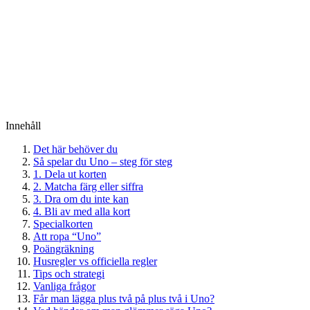
Innehåll
Det här behöver du
Så spelar du Uno – steg för steg
1. Dela ut korten
2. Matcha färg eller siffra
3. Dra om du inte kan
4. Bli av med alla kort
Specialkorten
Att ropa “Uno”
Poängräkning
Husregler vs officiella regler
Tips och strategi
Vanliga frågor
Får man lägga plus två på plus två i Uno?