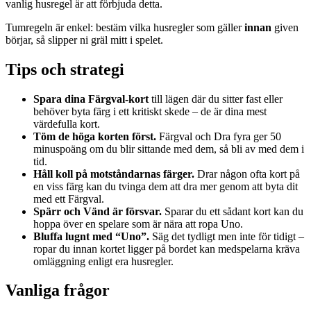
vanlig husregel är att förbjuda detta.
Tumregeln är enkel: bestäm vilka husregler som gäller
innan
given
börjar, så slipper ni gräl mitt i spelet.
Tips och strategi
Spara dina Färgval-kort
till lägen där du sitter fast eller
behöver byta färg i ett kritiskt skede – de är dina mest
värdefulla kort.
Töm de höga korten först.
Färgval och Dra fyra ger 50
minuspoäng om du blir sittande med dem, så bli av med dem i
tid.
Håll koll på motståndarnas färger.
Drar någon ofta kort på
en viss färg kan du tvinga dem att dra mer genom att byta dit
med ett Färgval.
Spärr och Vänd är försvar.
Sparar du ett sådant kort kan du
hoppa över en spelare som är nära att ropa Uno.
Bluffa lugnt med “Uno”.
Säg det tydligt men inte för tidigt –
ropar du innan kortet ligger på bordet kan medspelarna kräva
omläggning enligt era husregler.
Vanliga frågor