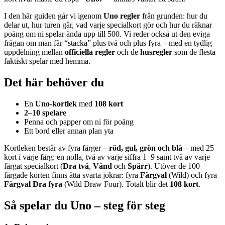
I den här guiden går vi igenom
Uno regler
från grunden: hur du
delar ut, hur turen går, vad varje specialkort gör och hur du räknar
poäng om ni spelar ända upp till 500. Vi reder också ut den eviga
frågan om man får “stacka” plus två och plus fyra – med en tydlig
uppdelning mellan
officiella regler
och de
husregler
som de flesta
faktiskt spelar med hemma.
Det här behöver du
En
Uno-kortlek
med
108 kort
2–10 spelare
Penna och papper om ni för poäng
Ett bord eller annan plan yta
Kortleken består av fyra färger –
röd, gul, grön och blå
– med 25
kort i varje färg: en nolla, två av varje siffra 1–9 samt två av varje
färgat specialkort (
Dra två
,
Vänd
och
Spärr
). Utöver de 100
färgade korten finns åtta svarta jokrar: fyra
Färgval
(Wild) och fyra
Färgval Dra fyra
(Wild Draw Four). Totalt blir det
108 kort
.
Så spelar du Uno – steg för steg