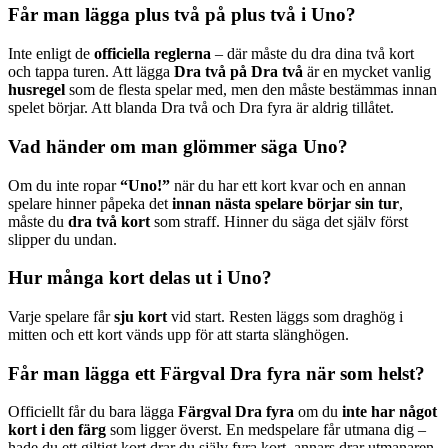
Får man lägga plus två på plus två i Uno?
Inte enligt de
officiella reglerna
– där måste du dra dina två kort
och tappa turen. Att lägga
Dra två på Dra två
är en mycket vanlig
husregel
som de flesta spelar med, men den måste bestämmas innan
spelet börjar. Att blanda Dra två och Dra fyra är aldrig tillåtet.
Vad händer om man glömmer säga Uno?
Om du inte ropar
“Uno!”
när du har ett kort kvar och en annan
spelare hinner påpeka det
innan nästa spelare börjar sin tur
,
måste du
dra två kort
som straff. Hinner du säga det själv först
slipper du undan.
Hur många kort delas ut i Uno?
Varje spelare får
sju kort
vid start. Resten läggs som draghög i
mitten och ett kort vänds upp för att starta släng­högen.
Får man lägga ett Färgval Dra fyra när som helst?
Officiellt får du bara lägga
Färgval Dra fyra
om du
inte har något
kort i den färg
som ligger överst. En medspelare får utmana dig –
hade du ett giltigt kort drar du själv fyra kort, annars drar utmanaren