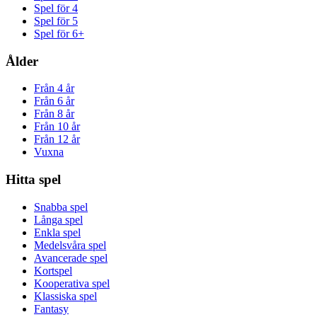
Spel för 4
Spel för 5
Spel för 6+
Ålder
Från 4 år
Från 6 år
Från 8 år
Från 10 år
Från 12 år
Vuxna
Hitta spel
Snabba spel
Långa spel
Enkla spel
Medelsvåra spel
Avancerade spel
Kortspel
Kooperativa spel
Klassiska spel
Fantasy