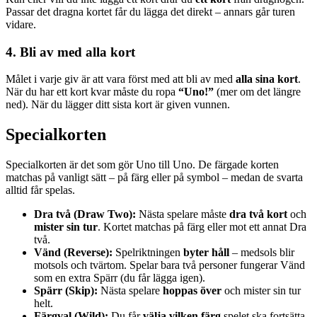
Passar det dragna kortet får du lägga det direkt – annars går turen
vidare.
4. Bli av med alla kort
Målet i varje giv är att vara först med att bli av med
alla sina kort
.
När du har ett kort kvar måste du ropa
“Uno!”
(mer om det längre
ned). När du lägger ditt sista kort är given vunnen.
Specialkorten
Specialkorten är det som gör Uno till Uno. De färgade korten
matchas på vanligt sätt – på färg eller på symbol – medan de svarta
alltid får spelas.
Dra två (Draw Two):
Nästa spelare måste
dra två kort
och
mister sin tur
. Kortet matchas på färg eller mot ett annat Dra
två.
Vänd (Reverse):
Spelriktningen
byter håll
– medsols blir
motsols och tvärtom. Spelar bara två personer fungerar Vänd
som en extra Spärr (du får lägga igen).
Spärr (Skip):
Nästa spelare
hoppas över
och mister sin tur
helt.
Färgval (Wild):
Du får
välja vilken färg
spelet ska fortsätta