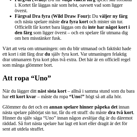
i. Kortet får läggas när som helst, oavsett vad som ligger
överst.
Färgval Dra fyra (Wild Draw Four):
Du
väljer ny färg
och nästa spelare måste
dra fyra kort
och mister sin tur.
Officiellt får kortet bara läggas om du
inte har något kort i
den färg
som ligger överst – och en spelare får utmana dig
om hen misstänker fusk.
Värt att veta om utmaningen: om du blir utmanad och faktiskt hade
ett kort i rätt färg drar
du
själv fyra kort. Var utmaningen felaktig
drar utmanaren fyra kort plus två extra. Det här är en officiell regel
som många glömmer bort.
Att ropa “Uno”
När du lägger ditt
näst sista kort
– alltså i samma stund som du bara
har
ett kort kvar
– måste du ropa
“Uno!”
högt så att alla hör.
Glömmer du det och en
annan spelare hinner påpeka det
innan
nästa spelare påbörjat sin tur, får du ett straff: du måste
dra två kort
.
Hinner du själv säga “Uno” innan någon avslöjar dig är du däremot
räddad. Så fort nästa spelare har lagt ett kort eller dragit är det för
sent att utdela straffet.