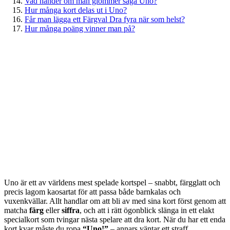
Vad händer om man glömmer säga Uno?
Hur många kort delas ut i Uno?
Får man lägga ett Färgval Dra fyra när som helst?
Hur många poäng vinner man på?
Uno är ett av världens mest spelade kortspel – snabbt, färgglatt och
precis lagom kaosartat för att passa både barnkalas och
vuxenkvällar. Allt handlar om att bli av med sina kort först genom att
matcha
färg
eller
siffra
, och att i rätt ögonblick slänga in ett elakt
specialkort som tvingar nästa spelare att dra kort. När du har ett enda
kort kvar måste du ropa
“Uno!”
– annars väntar ett straff.