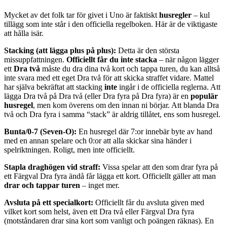
Mycket av det folk tar för givet i Uno är faktiskt
husregler
– kul
tillägg som inte står i den officiella regelboken. Här är de viktigaste
att hålla isär.
Stacking (att lägga plus på plus):
Detta är den största
missuppfattningen.
Officiellt får du inte stacka
– när någon lägger
ett
Dra två
måste du dra dina två kort och tappa turen, du kan alltså
inte svara med ett eget Dra två för att skicka straffet vidare. Mattel
har själva bekräftat att stacking
inte
ingår i de officiella reglerna. Att
lägga Dra två på Dra två (eller Dra fyra på Dra fyra) är en
populär
husregel
, men kom överens om den innan ni börjar. Att blanda Dra
två och Dra fyra i samma “stack” är aldrig tillåtet, ens som husregel.
Bunta/0-7 (Seven-O):
En husregel där 7:or innebär byte av hand
med en annan spelare och 0:or att alla skickar sina händer i
spelriktningen. Roligt, men inte officiellt.
Stapla draghögen vid straff:
Vissa spelar att den som drar fyra på
ett Färgval Dra fyra ändå får lägga ett kort. Officiellt gäller att man
drar och tappar turen
– inget mer.
Avsluta på ett specialkort:
Officiellt får du avsluta given med
vilket kort som helst, även ett Dra två eller Färgval Dra fyra
(motståndaren drar sina kort som vanligt och poängen räknas). En