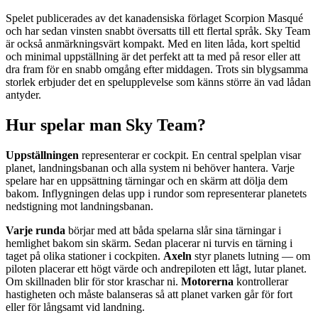
Spelet publicerades av det kanadensiska förlaget Scorpion Masqué
och har sedan vinsten snabbt översatts till ett flertal språk. Sky Team
är också anmärkningsvärt kompakt. Med en liten låda, kort speltid
och minimal uppställning är det perfekt att ta med på resor eller att
dra fram för en snabb omgång efter middagen. Trots sin blygsamma
storlek erbjuder det en spelupplevelse som känns större än vad lådan
antyder.
Hur spelar man Sky Team?
Uppställningen
representerar er cockpit. En central spelplan visar
planet, landningsbanan och alla system ni behöver hantera. Varje
spelare har en uppsättning tärningar och en skärm att dölja dem
bakom. Inflygningen delas upp i rundor som representerar planetets
nedstigning mot landningsbanan.
Varje runda
börjar med att båda spelarna slår sina tärningar i
hemlighet bakom sin skärm. Sedan placerar ni turvis en tärning i
taget på olika stationer i cockpiten.
Axeln
styr planets lutning — om
piloten placerar ett högt värde och andrepiloten ett lågt, lutar planet.
Om skillnaden blir för stor kraschar ni.
Motorerna
kontrollerar
hastigheten och måste balanseras så att planet varken går för fort
eller för långsamt vid landning.