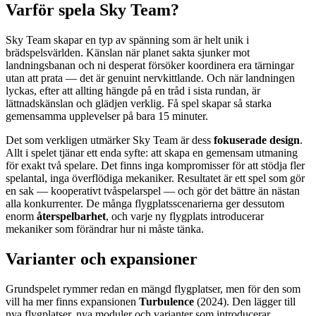
Varför spela Sky Team?
Sky Team skapar en typ av spänning som är helt unik i
brädspelsvärlden. Känslan när planet sakta sjunker mot
landningsbanan och ni desperat försöker koordinera era tärningar
utan att prata — det är genuint nervkittlande. Och när landningen
lyckas, efter att allting hängde på en tråd i sista rundan, är
lättnadskänslan och glädjen verklig. Få spel skapar så starka
gemensamma upplevelser på bara 15 minuter.
Det som verkligen utmärker Sky Team är dess
fokuserade design
.
Allt i spelet tjänar ett enda syfte: att skapa en gemensam utmaning
för exakt två spelare. Det finns inga kompromisser för att stödja fler
spelantal, inga överflödiga mekaniker. Resultatet är ett spel som gör
en sak — kooperativt tvåspelarspel — och gör det bättre än nästan
alla konkurrenter. De många flygplatsscenarierna ger dessutom
enorm
återspelbarhet
, och varje ny flygplats introducerar
mekaniker som förändrar hur ni måste tänka.
Varianter och expansioner
Grundspelet rymmer redan en mängd flygplatser, men för den som
vill ha mer finns expansionen
Turbulence
(2024). Den lägger till
nya flygplatser, nya moduler och varianter som introducerar