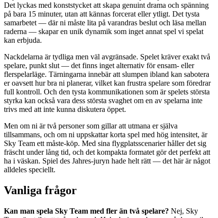
Det lyckas med konststycket att skapa genuint drama och spänning
på bara 15 minuter, utan att kännas forcerat eller ytligt. Det tysta
samarbetet — där ni måste lita på varandras beslut och läsa mellan
raderna — skapar en unik dynamik som inget annat spel vi spelat
kan erbjuda.
Nackdelarna är tydliga men väl avgränsade. Spelet kräver exakt två
spelare, punkt slut — det finns inget alternativ för ensam- eller
flerspelarläge. Tärningarna innebär att slumpen ibland kan sabotera
er oavsett hur bra ni planerar, vilket kan frustra spelare som föredrar
full kontroll. Och den tysta kommunikationen som är spelets största
styrka kan också vara dess största svaghet om en av spelarna inte
trivs med att inte kunna diskutera öppet.
Men om ni är två personer som gillar att utmana er själva
tillsammans, och om ni uppskattar korta spel med hög intensitet, är
Sky Team ett måste-köp. Med sina flygplatsscenarier håller det sig
fräscht under lång tid, och det kompakta formatet gör det perfekt att
ha i väskan. Spiel des Jahres-juryn hade helt rätt — det här är något
alldeles speciellt.
Vanliga frågor
Kan man spela Sky Team med fler än två spelare?
Nej, Sky