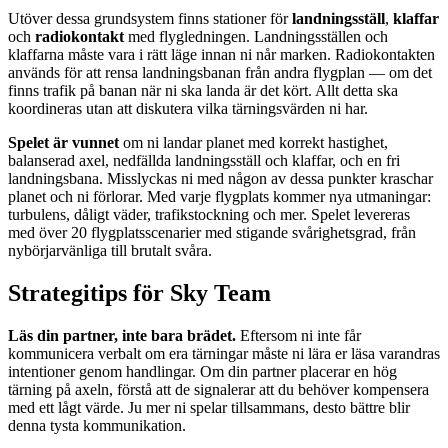
Utöver dessa grundsystem finns stationer för
landningsställ
,
klaffar
och
radiokontakt
med flygledningen. Landningsställen och
klaffarna måste vara i rätt läge innan ni når marken. Radiokontakten
används för att rensa landningsbanan från andra flygplan — om det
finns trafik på banan när ni ska landa är det kört. Allt detta ska
koordineras utan att diskutera vilka tärningsvärden ni har.
Spelet är vunnet
om ni landar planet med korrekt hastighet,
balanserad axel, nedfällda landningsställ och klaffar, och en fri
landningsbana. Misslyckas ni med någon av dessa punkter kraschar
planet och ni förlorar. Med varje flygplats kommer nya utmaningar:
turbulens, dåligt väder, trafikstockning och mer. Spelet levereras
med över 20 flygplatsscenarier med stigande svårighetsgrad, från
nybörjarvänliga till brutalt svåra.
Strategitips för Sky Team
Läs din partner, inte bara brädet.
Eftersom ni inte får
kommunicera verbalt om era tärningar måste ni lära er läsa varandras
intentioner genom handlingar. Om din partner placerar en hög
tärning på axeln, förstå att de signalerar att du behöver kompensera
med ett lågt värde. Ju mer ni spelar tillsammans, desto bättre blir
denna tysta kommunikation.