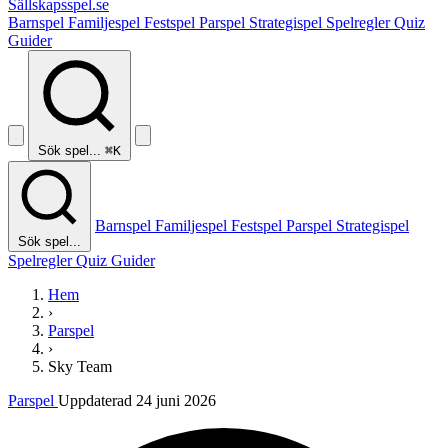
Sällskapsspel
.se
Barnspel
Familjespel
Festspel
Parspel
Strategispel
Spelregler
Quiz
Guider
Sök spel...
⌘K
Barnspel
Familjespel
Festspel
Parspel
Strategispel
Sök spel...
Spelregler
Quiz
Guider
Hem
›
Parspel
›
Sky Team
Parspel
Uppdaterad 24 juni 2026