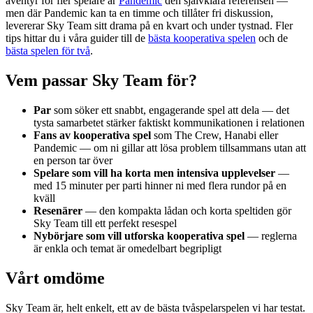
äventyr för fler spelare är
Pandemic
den självklara referensen —
men där Pandemic kan ta en timme och tillåter fri diskussion,
levererar Sky Team sitt drama på en kvart och under tystnad. Fler
tips hittar du i våra guider till de
bästa kooperativa spelen
och de
bästa spelen för två
.
Vem passar Sky Team för?
Par
som söker ett snabbt, engagerande spel att dela — det
tysta samarbetet stärker faktiskt kommunikationen i relationen
Fans av kooperativa spel
som The Crew, Hanabi eller
Pandemic — om ni gillar att lösa problem tillsammans utan att
en person tar över
Spelare som vill ha korta men intensiva upplevelser
—
med 15 minuter per parti hinner ni med flera rundor på en
kväll
Resenärer
— den kompakta lådan och korta speltiden gör
Sky Team till ett perfekt resespel
Nybörjare som vill utforska kooperativa spel
— reglerna
är enkla och temat är omedelbart begripligt
Vårt omdöme
Sky Team är, helt enkelt, ett av de bästa tvåspelarspelen vi har testat.