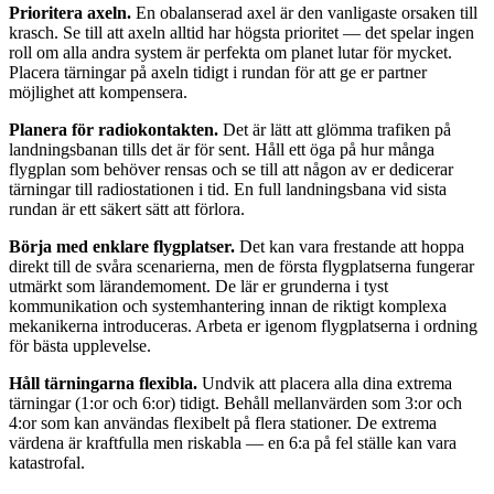
Prioritera axeln.
En obalanserad axel är den vanligaste orsaken till
krasch. Se till att axeln alltid har högsta prioritet — det spelar ingen
roll om alla andra system är perfekta om planet lutar för mycket.
Placera tärningar på axeln tidigt i rundan för att ge er partner
möjlighet att kompensera.
Planera för radiokontakten.
Det är lätt att glömma trafiken på
landningsbanan tills det är för sent. Håll ett öga på hur många
flygplan som behöver rensas och se till att någon av er dedicerar
tärningar till radiostationen i tid. En full landningsbana vid sista
rundan är ett säkert sätt att förlora.
Börja med enklare flygplatser.
Det kan vara frestande att hoppa
direkt till de svåra scenarierna, men de första flygplatserna fungerar
utmärkt som lärandemoment. De lär er grunderna i tyst
kommunikation och systemhantering innan de riktigt komplexa
mekanikerna introduceras. Arbeta er igenom flygplatserna i ordning
för bästa upplevelse.
Håll tärningarna flexibla.
Undvik att placera alla dina extrema
tärningar (1:or och 6:or) tidigt. Behåll mellanvärden som 3:or och
4:or som kan användas flexibelt på flera stationer. De extrema
värdena är kraftfulla men riskabla — en 6:a på fel ställe kan vara
katastrofal.