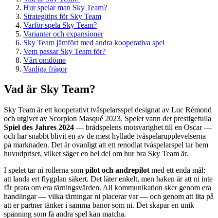
Hur spelar man Sky Team?
Strategitips för Sky Team
Varför spela Sky Team?
Varianter och expansioner
Sky Team jämfört med andra kooperativa spel
Vem passar Sky Team för?
Vårt omdöme
Vanliga frågor
Vad är Sky Team?
Sky Team är ett kooperativt tvåspelarsspel designat av Luc Rémond
och utgivet av Scorpion Masqué 2023. Spelet vann det prestigefulla
Spiel des Jahres 2024
— brädspelens motsvarighet till en Oscar —
och har snabbt blivit en av de mest hyllade tvåspelarupplevelserna
på marknaden. Det är ovanligt att ett renodlat tvåspelarspel tar hem
huvudpriset, vilket säger en hel del om hur bra Sky Team är.
I spelet tar ni rollerna som
pilot och andrepilot
med ett enda mål:
att landa ert flygplan säkert. Det låter enkelt, men haken är att ni inte
får prata om era tärningsvärden. All kommunikation sker genom era
handlingar — vilka tärningar ni placerar var — och genom att lita på
att er partner tänker i samma banor som ni. Det skapar en unik
spänning som få andra spel kan matcha.