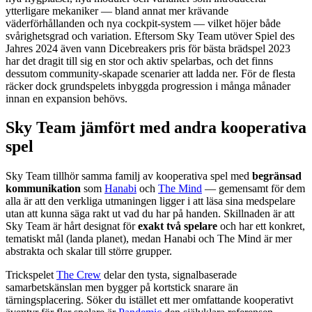
ytterligare mekaniker — bland annat mer krävande
väderförhållanden och nya cockpit-system — vilket höjer både
svårighetsgrad och variation. Eftersom Sky Team utöver Spiel des
Jahres 2024 även vann Dicebreakers pris för bästa brädspel 2023
har det dragit till sig en stor och aktiv spelarbas, och det finns
dessutom community-skapade scenarier att ladda ner. För de flesta
räcker dock grundspelets inbyggda progression i många månader
innan en expansion behövs.
Sky Team jämfört med andra kooperativa
spel
Sky Team tillhör samma familj av kooperativa spel med
begränsad
kommunikation
som
Hanabi
och
The Mind
— gemensamt för dem
alla är att den verkliga utmaningen ligger i att läsa sina medspelare
utan att kunna säga rakt ut vad du har på handen. Skillnaden är att
Sky Team är hårt designat för
exakt två spelare
och har ett konkret,
tematiskt mål (landa planet), medan Hanabi och The Mind är mer
abstrakta och skalar till större grupper.
Trickspelet
The Crew
delar den tysta, signalbaserade
samarbetskänslan men bygger på kortstick snarare än
tärningsplacering. Söker du istället ett mer omfattande kooperativt