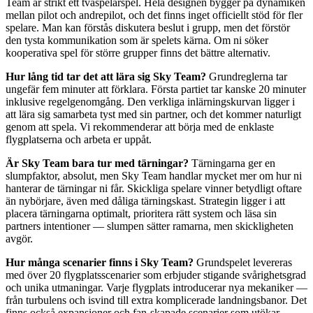
Team är strikt ett tvåspelarspel. Hela designen bygger på dynamiken
mellan pilot och andrepilot, och det finns inget officiellt stöd för fler
spelare. Man kan förstås diskutera beslut i grupp, men det förstör
den tysta kommunikation som är spelets kärna. Om ni söker
kooperativa spel för större grupper finns det bättre alternativ.
Hur lång tid tar det att lära sig Sky Team?
Grundreglerna tar
ungefär fem minuter att förklara. Första partiet tar kanske 20 minuter
inklusive regelgenomgång. Den verkliga inlärningskurvan ligger i
att lära sig samarbeta tyst med sin partner, och det kommer naturligt
genom att spela. Vi rekommenderar att börja med de enklaste
flygplatserna och arbeta er uppåt.
Är Sky Team bara tur med tärningar?
Tärningarna ger en
slumpfaktor, absolut, men Sky Team handlar mycket mer om hur ni
hanterar de tärningar ni får. Skickliga spelare vinner betydligt oftare
än nybörjare, även med dåliga tärningskast. Strategin ligger i att
placera tärningarna optimalt, prioritera rätt system och läsa sin
partners intentioner — slumpen sätter ramarna, men skickligheten
avgör.
Hur många scenarier finns i Sky Team?
Grundspelet levereras
med över 20 flygplatsscenarier som erbjuder stigande svårighetsgrad
och unika utmaningar. Varje flygplats introducerar nya mekaniker —
från turbulens och isvind till extra komplicerade landningsbanor. Det
finns också expansioner och fan-skapade scenarier som utökar