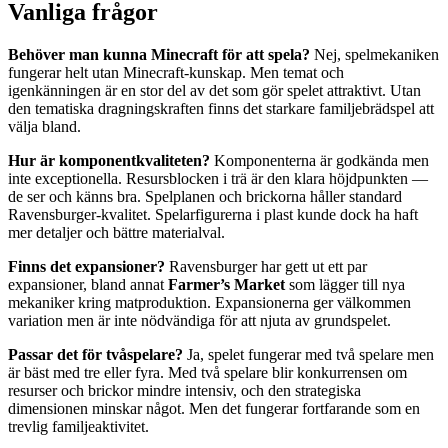
Vanliga frågor
Behöver man kunna Minecraft för att spela?
Nej, spelmekaniken
fungerar helt utan Minecraft-kunskap. Men temat och
igenkänningen är en stor del av det som gör spelet attraktivt. Utan
den tematiska dragningskraften finns det starkare familjebrädspel att
välja bland.
Hur är komponentkvaliteten?
Komponenterna är godkända men
inte exceptionella. Resursblocken i trä är den klara höjdpunkten —
de ser och känns bra. Spelplanen och brickorna håller standard
Ravensburger-kvalitet. Spelarfigurerna i plast kunde dock ha haft
mer detaljer och bättre materialval.
Finns det expansioner?
Ravensburger har gett ut ett par
expansioner, bland annat
Farmer’s Market
som lägger till nya
mekaniker kring matproduktion. Expansionerna ger välkommen
variation men är inte nödvändiga för att njuta av grundspelet.
Passar det för tvåspelare?
Ja, spelet fungerar med två spelare men
är bäst med tre eller fyra. Med två spelare blir konkurrensen om
resurser och brickor mindre intensiv, och den strategiska
dimensionen minskar något. Men det fungerar fortfarande som en
trevlig familjeaktivitet.