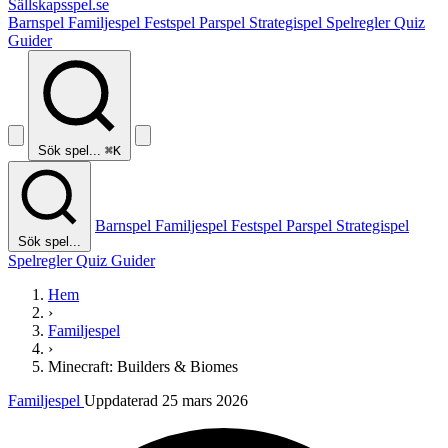
Sällskapsspel
.se
Barnspel
Familjespel
Festspel
Parspel
Strategispel
Spelregler
Quiz
Guider
Sök spel...
⌘K
Barnspel
Familjespel
Festspel
Parspel
Strategispel
Sök spel...
Spelregler
Quiz
Guider
Hem
›
Familjespel
›
Minecraft: Builders & Biomes
Familjespel
Uppdaterad 25 mars 2026