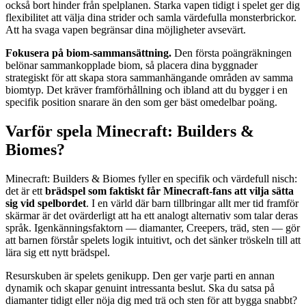
också bort hinder från spelplanen. Starka vapen tidigt i spelet ger dig
flexibilitet att välja dina strider och samla värdefulla monsterbrickor.
Att ha svaga vapen begränsar dina möjligheter avsevärt.
Fokusera på biom-sammansättning.
Den första poängräkningen
belönar sammankopplade biom, så placera dina byggnader
strategiskt för att skapa stora sammanhängande områden av samma
biomtyp. Det kräver framförhållning och ibland att du bygger i en
specifik position snarare än den som ger bäst omedelbar poäng.
Varför spela Minecraft: Builders &
Biomes?
Minecraft: Builders & Biomes fyller en specifik och värdefull nisch:
det är ett
brädspel som faktiskt får Minecraft-fans att vilja sätta
sig vid spelbordet
. I en värld där barn tillbringar allt mer tid framför
skärmar är det ovärderligt att ha ett analogt alternativ som talar deras
språk. Igenkänningsfaktorn — diamanter, Creepers, träd, sten — gör
att barnen förstår spelets logik intuitivt, och det sänker tröskeln till att
lära sig ett nytt brädspel.
Resurskuben är spelets genikupp. Den ger varje parti en annan
dynamik och skapar genuint intressanta beslut. Ska du satsa på
diamanter tidigt eller nöja dig med trä och sten för att bygga snabbt?