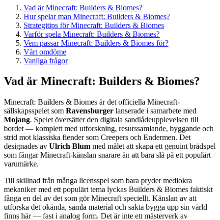
Vad är Minecraft: Builders & Biomes?
Hur spelar man Minecraft: Builders & Biomes?
Strategitips för Minecraft: Builders & Biomes
Varför spela Minecraft: Builders & Biomes?
Vem passar Minecraft: Builders & Biomes för?
Vårt omdöme
Vanliga frågor
Vad är Minecraft: Builders & Biomes?
Minecraft: Builders & Biomes är det officiella Minecraft-
sällskapsspelet som
Ravensburger
lanserade i samarbete med
Mojang
. Spelet översätter den digitala sandlådeupplevelsen till
bordet — komplett med utforskning, resurssamlande, byggande och
strid mot klassiska fiender som Creepers och Endermen. Det
designades av
Ulrich Blum
med målet att skapa ett genuint brädspel
som fångar Minecraft-känslan snarare än att bara slå på ett populärt
varumärke.
Till skillnad från många licensspel som bara pryder mediokra
mekaniker med ett populärt tema lyckas Builders & Biomes faktiskt
fånga en del av det som gör Minecraft speciellt. Känslan av att
utforska det okända, samla material och sakta bygga upp sin värld
finns här — fast i analog form. Det är inte ett mästerverk av