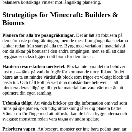
balansera kortsiktiga vinster mot långsiktig planering.
Strategitips för Minecraft: Builders &
Biomes
Planera för alla tre poängräkningar.
Det är lätt att fokusera på
den närmaste poängräkningen, men de mest framgångsrika spelarna
tänker redan från start på alla tre. Bygg med variation i materialval
om du siktar på bonusar i den andra omgången, men se till att dina
byggnader också ligger i rätt biom för den första.
Hantera resurskuben medvetet.
Plocka inte bara det du behöver
just nu — tänk på vad du frigör för kommande turer. Ibland är det
bättre att ta ett mindre värdefullt block som frigör ett viktigt block till
nästa tur. Och håll koll på vad dina motståndare behöver — att
blockera deras tillgång till nyckelmaterial kan vara värt mer än att
optimera din egen samling.
Utforska tidigt.
Att vända brickor ger dig information om vad som
finns på spelplanen, och tidig utforskning låter dig planera bättre.
Väntar du för länge med att utforska kan de bästa byggnaderna och
svagaste monstren redan vara tagna av andra spelare.
Prioritera vapen.
Att besegra monster ger inte bara poäng utan tar