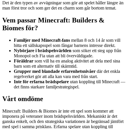
Det är den typen av avvägningar som gör att spelet håller längre än
man först tror och som ger det en charm som går bortom temat.
Vem passar Minecraft: Builders &
Biomes för?
Familjer med Minecraft-fans
mellan 8 och 14 år som vill
hitta ett sällskapsspel som fångar barnens intresse direkt.
Nybörjare i brädspelsvärlden
som söker ett steg upp från
Monopol och Fia utan att bli överväldigade.
Föräldrar
som vill ha en analog aktivitet att dela med sina
barn som ett alternativ till skärmtid.
Grupper med blandade erfarenhetsnivåer
där det enkla
regelverket gör att alla kan vara med från start.
Inte för erfarna brädspelare
utan koppling till Minecraft —
det finns starkare familjestrategispel.
Vårt omdöme
Minecraft: Builders & Biomes är inte ett spel som kommer att
imponera på veteraner inom brädspelsvärlden. Mekaniskt är det
ganska enkelt, och den strategiska variationen är begränsad jämfört
med spel i samma prisklass. Erfarna spelare utan koppling till