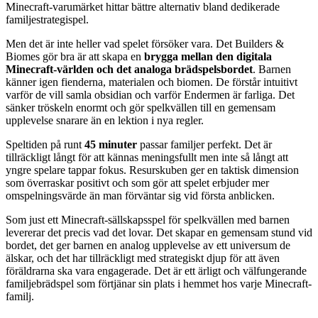
Minecraft-varumärket hittar bättre alternativ bland dedikerade
familjestrategispel.
Men det är inte heller vad spelet försöker vara. Det Builders &
Biomes gör bra är att skapa en
brygga mellan den digitala
Minecraft-världen och det analoga brädspelsbordet
. Barnen
känner igen fienderna, materialen och biomen. De förstår intuitivt
varför de vill samla obsidian och varför Endermen är farliga. Det
sänker tröskeln enormt och gör spelkvällen till en gemensam
upplevelse snarare än en lektion i nya regler.
Speltiden på runt
45 minuter
passar familjer perfekt. Det är
tillräckligt långt för att kännas meningsfullt men inte så långt att
yngre spelare tappar fokus. Resurskuben ger en taktisk dimension
som överraskar positivt och som gör att spelet erbjuder mer
omspelningsvärde än man förväntar sig vid första anblicken.
Som just ett Minecraft-sällskapsspel för spelkvällen med barnen
levererar det precis vad det lovar. Det skapar en gemensam stund vid
bordet, det ger barnen en analog upplevelse av ett universum de
älskar, och det har tillräckligt med strategiskt djup för att även
föräldrarna ska vara engagerade. Det är ett ärligt och välfungerande
familjebrädspel som förtjänar sin plats i hemmet hos varje Minecraft-
familj.