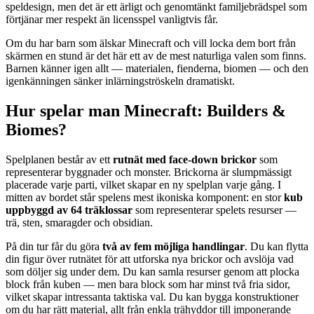
speldesign, men det är ett ärligt och genomtänkt familjebrädspel som
förtjänar mer respekt än licensspel vanligtvis får.
Om du har barn som älskar Minecraft och vill locka dem bort från
skärmen en stund är det här ett av de mest naturliga valen som finns.
Barnen känner igen allt — materialen, fienderna, biomen — och den
igenkänningen sänker inlärningströskeln dramatiskt.
Hur spelar man Minecraft: Builders &
Biomes?
Spelplanen består av ett
rutnät med face-down brickor
som
representerar byggnader och monster. Brickorna är slumpmässigt
placerade varje parti, vilket skapar en ny spelplan varje gång. I
mitten av bordet står spelens mest ikoniska komponent: en stor
kub
uppbyggd av 64 träklossar
som representerar spelets resurser —
trä, sten, smaragder och obsidian.
På din tur får du göra
två av fem möjliga handlingar
. Du kan flytta
din figur över rutnätet för att utforska nya brickor och avslöja vad
som döljer sig under dem. Du kan samla resurser genom att plocka
block från kuben — men bara block som har minst två fria sidor,
vilket skapar intressanta taktiska val. Du kan bygga konstruktioner
om du har rätt material, allt från enkla trähyddor till imponerande