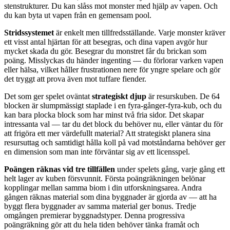
stenstrukturer. Du kan slåss mot monster med hjälp av vapen. Och
du kan byta ut vapen från en gemensam pool.
Stridssystemet
är enkelt men tillfredsställande. Varje monster kräver
ett visst antal hjärtan för att besegras, och dina vapen avgör hur
mycket skada du gör. Besegrar du monstret får du brickan som
poäng. Misslyckas du händer ingenting — du förlorar varken vapen
eller hälsa, vilket håller frustrationen nere för yngre spelare och gör
det tryggt att prova även mot tuffare fiender.
Det som ger spelet oväntat
strategiskt djup
är resurskuben. De 64
blocken är slumpmässigt staplade i en fyra-gånger-fyra-kub, och du
kan bara plocka block som har minst två fria sidor. Det skapar
intressanta val — tar du det block du behöver nu, eller väntar du för
att frigöra ett mer värdefullt material? Att strategiskt planera sina
resursuttag och samtidigt hålla koll på vad motståndarna behöver ger
en dimension som man inte förväntar sig av ett licensspel.
Poängen räknas vid tre tillfällen
under spelets gång, varje gång ett
helt lager av kuben försvunnit. Första poängräkningen belönar
kopplingar mellan samma biom i din utforskningsarea. Andra
gången räknas material som dina byggnader är gjorda av — att ha
byggt flera byggnader av samma material ger bonus. Tredje
omgången premierar byggnadstyper. Denna progressiva
poängräkning gör att du hela tiden behöver tänka framåt och