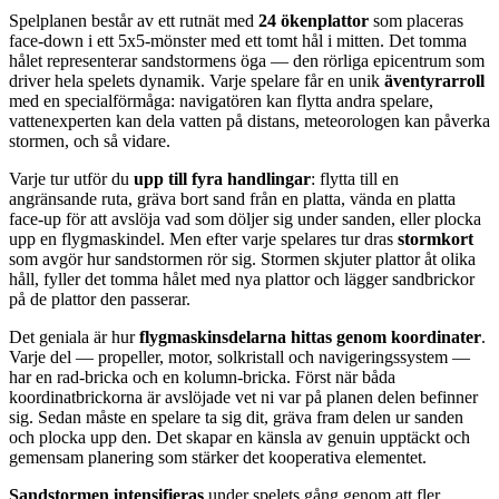
Spelplanen består av ett rutnät med
24 ökenplattor
som placeras
face-down i ett 5x5-mönster med ett tomt hål i mitten. Det tomma
hålet representerar sandstormens öga — den rörliga epicentrum som
driver hela spelets dynamik. Varje spelare får en unik
äventyrarroll
med en specialförmåga: navigatören kan flytta andra spelare,
vattenexperten kan dela vatten på distans, meteorologen kan påverka
stormen, och så vidare.
Varje tur utför du
upp till fyra handlingar
: flytta till en
angränsande ruta, gräva bort sand från en platta, vända en platta
face-up för att avslöja vad som döljer sig under sanden, eller plocka
upp en flygmaskindel. Men efter varje spelares tur dras
stormkort
som avgör hur sandstormen rör sig. Stormen skjuter plattor åt olika
håll, fyller det tomma hålet med nya plattor och lägger sandbrickor
på de plattor den passerar.
Det geniala är hur
flygmaskinsdelarna hittas genom koordinater
.
Varje del — propeller, motor, solkristall och navigeringssystem —
har en rad-bricka och en kolumn-bricka. Först när båda
koordinatbrickorna är avslöjade vet ni var på planen delen befinner
sig. Sedan måste en spelare ta sig dit, gräva fram delen ur sanden
och plocka upp den. Det skapar en känsla av genuin upptäckt och
gemensam planering som stärker det kooperativa elementet.
Sandstormen intensifieras
under spelets gång genom att fler