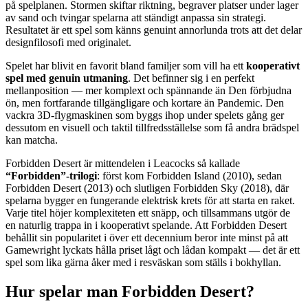
på spelplanen. Stormen skiftar riktning, begraver platser under lager
av sand och tvingar spelarna att ständigt anpassa sin strategi.
Resultatet är ett spel som känns genuint annorlunda trots att det delar
designfilosofi med originalet.
Spelet har blivit en favorit bland familjer som vill ha ett
kooperativt
spel med genuin utmaning
. Det befinner sig i en perfekt
mellanposition — mer komplext och spännande än Den förbjudna
ön, men fortfarande tillgängligare och kortare än Pandemic. Den
vackra 3D-flygmaskinen som byggs ihop under spelets gång ger
dessutom en visuell och taktil tillfredsställelse som få andra brädspel
kan matcha.
Forbidden Desert är mittendelen i Leacocks så kallade
“Forbidden”-trilogi
: först kom Forbidden Island (2010), sedan
Forbidden Desert (2013) och slutligen Forbidden Sky (2018), där
spelarna bygger en fungerande elektrisk krets för att starta en raket.
Varje titel höjer komplexiteten ett snäpp, och tillsammans utgör de
en naturlig trappa in i kooperativt spelande. Att Forbidden Desert
behållit sin popularitet i över ett decennium beror inte minst på att
Gamewright lyckats hålla priset lågt och lådan kompakt — det är ett
spel som lika gärna åker med i resväskan som ställs i bokhyllan.
Hur spelar man Forbidden Desert?