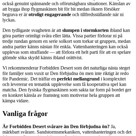
också genuint spännande och oförutsägbara situationer. Känslan av
att bygga ihop flygmaskinen bit för bit medan öknen försöker
begrava er är
otroligt engagerande
och tillfredsställande när ni
lyckas.
Den tydligaste svagheten är att
slumpen i stormkorten
ibland kan
göra partier orimligt svåra eller lätta. Vissa partier förlorar ni på
tredje rundan genom en serie solkort som torkar ut gruppen, medan
andra partier känns nästan för enkla. Vattenhanteringen kan också
upplevas som straffande — att förlora ett helt parti för att en spelare
glömde söka skydd känns ibland orättvist.
Vi rekommenderar Forbidden Desert som det naturliga nästa steget
för familjer som vuxit ur Den förbjudna ön men inte riktigt är redo
för Pandemic. Det träffar en
perfekt mellangrund
i komplexitet
och levererar en tematisk upplevelse som få kooperativa spel kan
matcha. Den fysiska flygmaskinen som sakta tar form på bordet ger
en konkret känsla av framsteg som motiverar hela gruppen att
kämpa vidare.
Vanliga frågor
Är Forbidden Desert svårare än Den förbjudna ön?
Ja,
märkbart svårare. Sandstormsmekaniken, vattenhanteringen och det