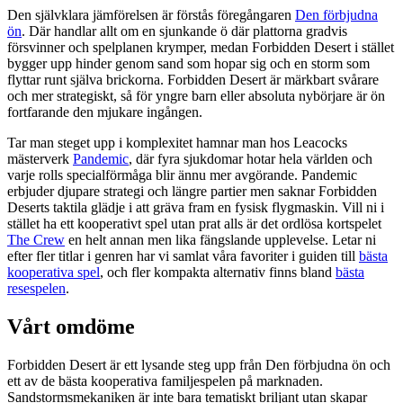
Den självklara jämförelsen är förstås föregångaren
Den förbjudna
ön
. Där handlar allt om en sjunkande ö där plattorna gradvis
försvinner och spelplanen krymper, medan Forbidden Desert i stället
bygger upp hinder genom sand som hopar sig och en storm som
flyttar runt själva brickorna. Forbidden Desert är märkbart svårare
och mer strategiskt, så för yngre barn eller absoluta nybörjare är ön
fortfarande den mjukare ingången.
Tar man steget upp i komplexitet hamnar man hos Leacocks
mästerverk
Pandemic
, där fyra sjukdomar hotar hela världen och
varje rolls specialförmåga blir ännu mer avgörande. Pandemic
erbjuder djupare strategi och längre partier men saknar Forbidden
Deserts taktila glädje i att gräva fram en fysisk flygmaskin. Vill ni i
stället ha ett kooperativt spel utan prat alls är det ordlösa kortspelet
The Crew
en helt annan men lika fängslande upplevelse. Letar ni
efter fler titlar i genren har vi samlat våra favoriter i guiden till
bästa
kooperativa spel
, och fler kompakta alternativ finns bland
bästa
resespelen
.
Vårt omdöme
Forbidden Desert är ett lysande steg upp från Den förbjudna ön och
ett av de bästa kooperativa familjespelen på marknaden.
Sandstormsmekaniken är inte bara tematiskt briljant utan skapar