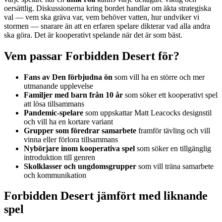
oersättlig. Diskussionerna kring bordet handlar om äkta strategiska
val — vem ska gräva var, vem behöver vatten, hur undviker vi
stormen — snarare än att en erfaren spelare dikterar vad alla andra
ska göra. Det är kooperativt spelande när det är som bäst.
Vem passar Forbidden Desert för?
Fans av Den förbjudna ön
som vill ha en större och mer
utmanande upplevelse
Familjer med barn från 10 år
som söker ett kooperativt spel
att lösa tillsammans
Pandemic-spelare
som uppskattar Matt Leacocks designstil
och vill ha en kortare variant
Grupper som föredrar samarbete
framför tävling och vill
vinna eller förlora tillsammans
Nybörjare inom kooperativa spel
som söker en tillgänglig
introduktion till genren
Skolklasser och ungdomsgrupper
som vill träna samarbete
och kommunikation
Forbidden Desert jämfört med liknande
spel