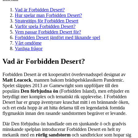
Vad är Forbidden Desert?
Hur spelar man Forbidden Desert?
Strategitips för Forbidden Desert
Varför spela Forbidden Desert?
Vem passar Forbidden Desert för?
Forbidden Desert jämfört med liknande spel
Vårt omdöme
Vanliga frågor
Vad är Forbidden Desert?
Forbidden Desert är ett kooperativt överlevnadsspel designat av
Matt Leacock
, mannen bakom brädspelsklassikern Pandemic.
Spelet släpptes 2013 av Gamewright som uppföljare till den
populära
Den förbjudna ön
(Forbidden Island), men erbjuder en
betydligt mer komplex och tematiskt rik upplevelse. I Forbidden
Desert har er grupp äventyrare kraschat mitt i en brännande öken,
och ert enda hopp är att hitta delarna till en legendarisk forntida
flygmaskin innan den rasande sandstormen begräver er levande.
Där Den förbjudna ön handlade om en sjunkande ö och gradvis
minskande spelplan introducerar Forbidden Desert en helt ny
mekanik med en
rörlig sandstorm
och sandbrickor som hopar sig