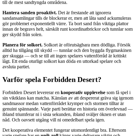
till de mest sandtyngda områdena.
Hantera sanden proaktivt.
Det är frestande att ignorera
sandansamlingar tills de blockerar er, men att låta sand ackumuleras
gör problemet exponentiellt värre. Ta bort sand från viktiga plattor
innan de begravs helt, särskilt runt koordinatbrickor och tunnlar som
ger skydd från solen.
Planera för solkort.
Solkort är oförutsägbara men dödliga. Försök
alltid ha tillgång till skydd — tunnlar och den byggda flygmaskinen
ger skugga — och se till att ingen spelares vattenförråd är kritiskt
lågt. Ett enda oturligt solkort kan döda en uttorkad spelare och
avsluta partiet.
Varför spela Forbidden Desert?
Forbidden Desert levererar en
kooperativ upplevelse
som få spel i
sin viktklass kan matcha. Känslan av att despererat gräva sig igenom
sandmassor medan vattenförrådet krymper och stormen tilltar är
genuint spännande. Varje parti berättar en historia om överlevnad —
ibland triumferar ni i sista sekunden, ibland sväljer öknen er utan
nåd. Och oavsett utgång vill ni omedelbart spela igen.
Det kooperativa elementet fungerar utomordentligt bra. Eftersom
varje spelare har en
unik roll
känns varje deltagare viktig och