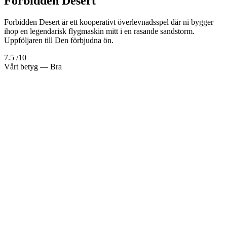
Forbidden Desert
Forbidden Desert är ett kooperativt överlevnadsspel där ni bygger
ihop en legendarisk flygmaskin mitt i en rasande sandstorm.
Uppföljaren till Den förbjudna ön.
7.5
/10
Vårt betyg
— Bra