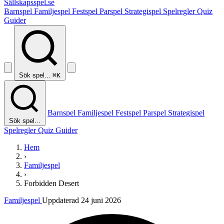
Sällskapsspel
.se
Barnspel
Familjespel
Festspel
Parspel
Strategispel
Spelregler
Quiz
Guider
Sök spel...
⌘K
Barnspel
Familjespel
Festspel
Parspel
Strategispel
Sök spel...
Spelregler
Quiz
Guider
Hem
›
Familjespel
›
Forbidden Desert
Familjespel
Uppdaterad 24 juni 2026