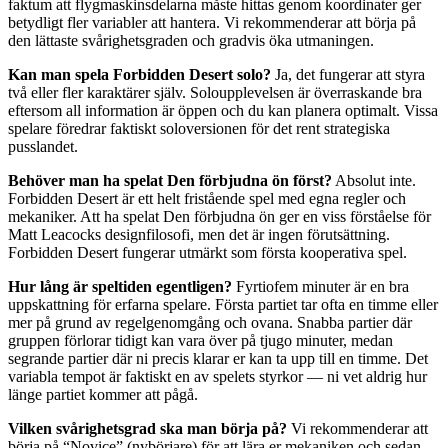
faktum att flygmaskinsdelarna måste hittas genom koordinater ger
betydligt fler variabler att hantera. Vi rekommenderar att börja på
den lättaste svårighetsgraden och gradvis öka utmaningen.
Kan man spela Forbidden Desert solo?
Ja, det fungerar att styra
två eller fler karaktärer själv. Soloupplevelsen är överraskande bra
eftersom all information är öppen och du kan planera optimalt. Vissa
spelare föredrar faktiskt soloversionen för det rent strategiska
pusslandet.
Behöver man ha spelat Den förbjudna ön först?
Absolut inte.
Forbidden Desert är ett helt fristående spel med egna regler och
mekaniker. Att ha spelat Den förbjudna ön ger en viss förståelse för
Matt Leacocks designfilosofi, men det är ingen förutsättning.
Forbidden Desert fungerar utmärkt som första kooperativa spel.
Hur lång är speltiden egentligen?
Fyrtiofem minuter är en bra
uppskattning för erfarna spelare. Första partiet tar ofta en timme eller
mer på grund av regelgenomgång och ovana. Snabba partier där
gruppen förlorar tidigt kan vara över på tjugo minuter, medan
segrande partier där ni precis klarar er kan ta upp till en timme. Det
variabla tempot är faktiskt en av spelets styrkor — ni vet aldrig hur
länge partiet kommer att pågå.
Vilken svårighetsgrad ska man börja på?
Vi rekommenderar att
börja på “Novice” (nybörjare) för att lära er mekaniken och sedan