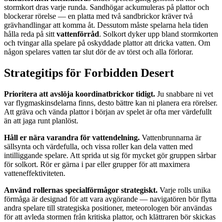
stormkort dras varje runda. Sandhögar ackumuleras på plattor och
blockerar rörelse — en platta med två sandbrickor kräver två
grävhandlingar att komma åt. Dessutom måste spelarna hela tiden
hålla reda på sitt
vattenförråd
. Solkort dyker upp bland stormkorten
och tvingar alla spelare på oskyddade plattor att dricka vatten. Om
någon spelares vatten tar slut dör de av törst och alla förlorar.
Strategitips för Forbidden Desert
Prioritera att avslöja koordinatbrickor tidigt.
Ju snabbare ni vet
var flygmaskinsdelarna finns, desto bättre kan ni planera era rörelser.
Att gräva och vända plattor i början av spelet är ofta mer värdefullt
än att jaga runt planlöst.
Håll er nära varandra för vattendelning.
Vattenbrunnarna är
sällsynta och värdefulla, och vissa roller kan dela vatten med
intilliggande spelare. Att sprida ut sig för mycket gör gruppen sårbar
för solkort. Rör er gärna i par eller grupper för att maximera
vatteneffektiviteten.
Använd rollernas specialförmågor strategiskt.
Varje rolls unika
förmåga är designad för att vara avgörande — navigatören bör flytta
andra spelare till strategiska positioner, meteorologen bör användas
för att avleda stormen från kritiska plattor, och klättraren bör skickas