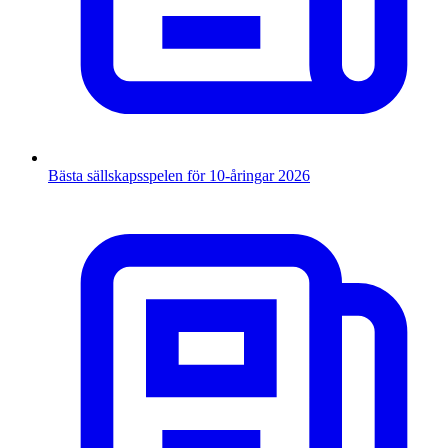
Bästa sällskapsspelen för 10-åringar 2026