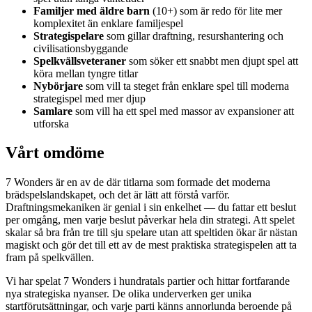
Familjer med äldre barn
(10+) som är redo för lite mer
komplexitet än enklare familjespel
Strategispelare
som gillar draftning, resurshantering och
civilisationsbyggande
Spelkvällsveteraner
som söker ett snabbt men djupt spel att
köra mellan tyngre titlar
Nybörjare
som vill ta steget från enklare spel till moderna
strategispel med mer djup
Samlare
som vill ha ett spel med massor av expansioner att
utforska
Vårt omdöme
7 Wonders är en av de där titlarna som formade det moderna
brädspelslandskapet, och det är lätt att förstå varför.
Draftningsmekaniken är genial i sin enkelhet — du fattar ett beslut
per omgång, men varje beslut påverkar hela din strategi. Att spelet
skalar så bra från tre till sju spelare utan att speltiden ökar är nästan
magiskt och gör det till ett av de mest praktiska strategispelen att ta
fram på spelkvällen.
Vi har spelat 7 Wonders i hundratals partier och hittar fortfarande
nya strategiska nyanser. De olika underverken ger unika
startförutsättningar, och varje parti känns annorlunda beroende på