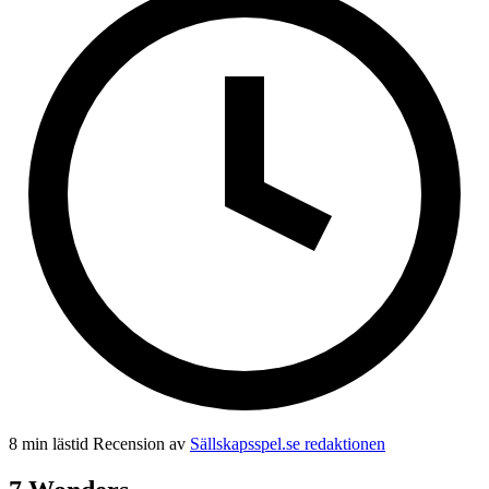
8 min lästid
Recension av
Sällskapsspel.se redaktionen