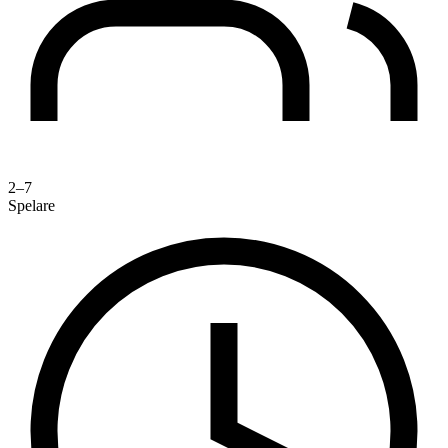
2–7
Spelare