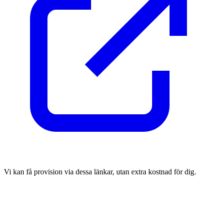
Vi kan få provision via dessa länkar, utan extra kostnad för dig.