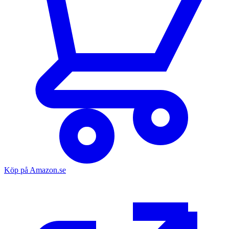
Köp på Amazon.se