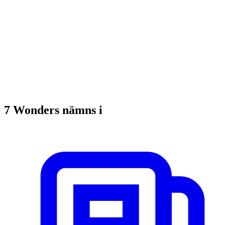
7 Wonders nämns i