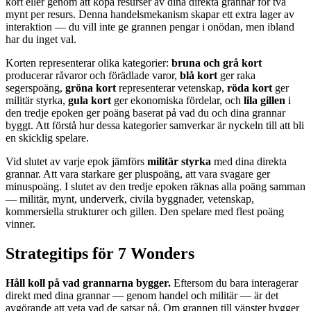
kort eller genom att köpa resurser av dina direkta grannar för två
mynt per resurs. Denna handelsmekanism skapar ett extra lager av
interaktion — du vill inte ge grannen pengar i onödan, men ibland
har du inget val.
Korten representerar olika kategorier:
bruna och grå kort
producerar råvaror och förädlade varor,
blå kort
ger raka
segerspoäng,
gröna kort
representerar vetenskap,
röda kort
ger
militär styrka,
gula kort
ger ekonomiska fördelar, och
lila gillen
i
den tredje epoken ger poäng baserat på vad du och dina grannar
byggt. Att förstå hur dessa kategorier samverkar är nyckeln till att bli
en skicklig spelare.
Vid slutet av varje epok jämförs
militär styrka
med dina direkta
grannar. Att vara starkare ger pluspoäng, att vara svagare ger
minuspoäng. I slutet av den tredje epoken räknas alla poäng samman
— militär, mynt, underverk, civila byggnader, vetenskap,
kommersiella strukturer och gillen. Den spelare med flest poäng
vinner.
Strategitips för 7 Wonders
Håll koll på vad grannarna bygger.
Eftersom du bara interagerar
direkt med dina grannar — genom handel och militär — är det
avgörande att veta vad de satsar på. Om grannen till vänster bygger