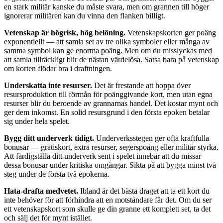
en stark militär kanske du måste svara, men om grannen till höger
ignorerar militären kan du vinna den flanken billigt.
Vetenskap är högrisk, hög belöning.
Vetenskapskorten ger poäng
exponentiellt — att samla set av tre olika symboler eller många av
samma symbol kan ge enorma poäng. Men om du misslyckas med
att samla tillräckligt blir de nästan värdelösa. Satsa bara på vetenskap
om korten flödar bra i draftningen.
Underskatta inte resurser.
Det är frestande att hoppa över
resursproduktion till förmån för poänggivande kort, men utan egna
resurser blir du beroende av grannarnas handel. Det kostar mynt och
ger dem inkomst. En solid resursgrund i den första epoken betalar
sig under hela spelet.
Bygg ditt underverk tidigt.
Underverksstegen ger ofta kraftfulla
bonusar — gratiskort, extra resurser, segerspoäng eller militär styrka.
Att färdigställa ditt underverk sent i spelet innebär att du missar
dessa bonusar under kritiska omgångar. Sikta på att bygga minst två
steg under de första två epokerna.
Hata-drafta medvetet.
Ibland är det bästa draget att ta ett kort du
inte behöver för att förhindra att en motståndare får det. Om du ser
ett vetenskapskort som skulle ge din granne ett komplett set, ta det
och sälj det för mynt istället.