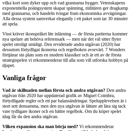
vilka kort som dyker upp och vad grannarna bygger. Vetenskapens
exponentiella poängsystem skapar spänning, militären ger dragkamp
med grannarna, och handeln tvingar fram ekonomiska avvägningar.
Alla dessa system samverkar elegantly i ett paket som tar 30 minuter
att spela.
Visst kräver ikonspråket lite inlärning — de första partierna kommer
nya spelare att behöva referensark — men när det väl sitter flyter
spelet otroligt smidigt. Den reviderade andra utgåvan (2020) har
dessutom förtydligat ikonerna och regelboken avsevärt. 7 Wonders
förtjänar sin plats som en modern klassiker och är ett av de första
strategispelen vi rekommenderar till alla som vill utforska hobbyn på
djupet.
Vanliga frågor
Vad är skillnaden mellan första och andra utgåvan?
Den andra
utgåvan från 2020 har uppdaterad grafik av Miguel Coimbra,
förtydligade regler och ett par balansändringar. Spelupplevelsen är i
stort sett densamma, men den nya utgåvan är lättare att lära sig tack
vare tydligare ikoner och en bättre regelbok. Om du köper spelet
idag får du den andra utgåvan.
Vilken expansion ska man börja med?
Vi rekommenderar