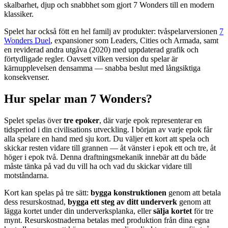
skalbarhet, djup och snabbhet som gjort 7 Wonders till en modern
klassiker.
Spelet har också fött en hel familj av produkter: tvåspelarversionen
7
Wonders Duel
, expansioner som Leaders, Cities och Armada, samt
en reviderad andra utgåva (2020) med uppdaterad grafik och
förtydligade regler. Oavsett vilken version du spelar är
kärnupplevelsen densamma — snabba beslut med långsiktiga
konsekvenser.
Hur spelar man 7 Wonders?
Spelet spelas över
tre epoker
, där varje epok representerar en
tidsperiod i din civilisations utveckling. I början av varje epok får
alla spelare en hand med sju kort. Du väljer ett kort att spela och
skickar resten vidare till grannen — åt vänster i epok ett och tre, åt
höger i epok två. Denna draftningsmekanik innebär att du både
måste tänka på vad du vill ha och vad du skickar vidare till
motståndarna.
Kort kan spelas på tre sätt:
bygga konstruktionen
genom att betala
dess resurskostnad,
bygga ett steg av ditt underverk
genom att
lägga kortet under din underverksplanka, eller
sälja kortet
för tre
mynt. Resurskostnaderna betalas med produktion från dina egna