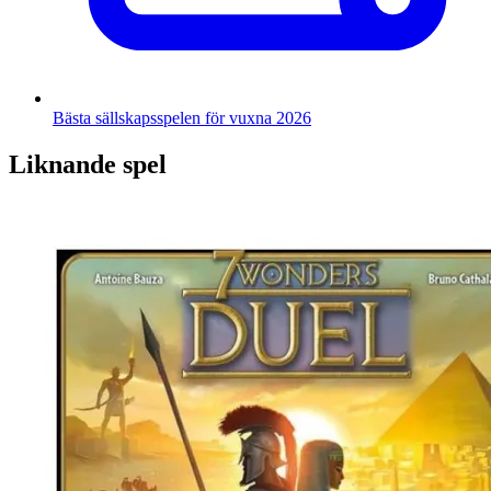
Bästa sällskapsspelen för vuxna 2026
Liknande spel