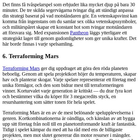
Det finns få tvåspelarspel som erbjuder lika mycket djup på bara 30
minuter. De tre skilda segervägarna tvingar dig att ständigt anpassa
din strategi baserat på vad motståndaren gör. En vetenskapsvinst kan
komma från ingenstans om du samlar sex olika vetenskapssymboler,
och militärspåret skapar ett konstant hot som tvingar motståndaren
att försvara sig. Med expansionen
Pantheon
läggs ytterligare ett
strategiskt lager till genom gudomligheter som ger unika krafter. Det
här borde finnas i varje spelsamling.
6. Terraforming Mars
Terraforming Mars
ger dig uppdraget att göra den röda planeten
beboelig. Genom att spela projektkort höjer du temperaturen, skapar
hav och planterar skogar. Varje spelare representerar ett företag med
unika förmågor, och den som bidrar mest till terraformeringen
vinner. Korturvalet varje generation är kritiskt — du drar fyra kort
och bestämmer vilka du köper för 3 megacredits styck, en
resurshantering som sätter tonen för hela spelet.
Terraforming Mars är en av de mest belönande spelupplevelserna i
genren. Kortkombinationerna är oändliga, och känslan av att bygga
upp sitt företag från noll till en planetomformande kraft är fantastisk.
Tidigt i spelet kämpar du med att ha råd med ens de billigaste
projekten, men mot slutet genererar din motor resurser i mängder.