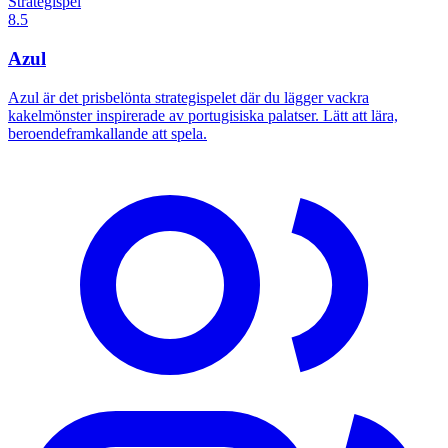
Strategispel
8.5
Azul
Azul är det prisbelönta strategispelet där du lägger vackra
kakelmönster inspirerade av portugisiska palatser. Lätt att lära,
beroendeframkallande att spela.