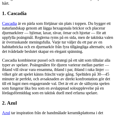
hårt.
1. Cascadia
Cascadia
är en pärla som förtjänar sin plats i toppen. Du bygger ett
naturlandskap genom att lägga hexagonala brickor och placerar
djurmarkörer — björnar, laxar, rävar, örnar och hjortar — för att
uppfylla poängmål. Reglerna ryms på en sida, men de taktiska valen
är överraskande meningsfulla. Varje tur väljer du ett par av en
habitatbricka och en djurmarkör från fyra tillgängliga alternativ, och
det tvådelade beslutet skapar en elegant spänning.
Cascadia kombinerar pussel och strategi på ett sätt som tilltalar alla
typer av spelare. Poängmålen för djuren varierar mellan partier —
ibland vill rävar vara ensamma, ibland i par, ibland i raka linjer —
vilket gör att spelet känns fräscht varje gång. Speltiden på 30—45
minuter är perfekt, och avsaknaden av direkt konfrontation gör det
till ett lugnt men engagerande val. Det är ett av de sällsynta spelen
som fungerar lika bra som en avslappnad soloupplevelse på en
lördagsförmiddag som en taktisk duell med erfarna spelare.
2. Azul
Azul
tar inspiration från de handmålade keramikplattorna i det