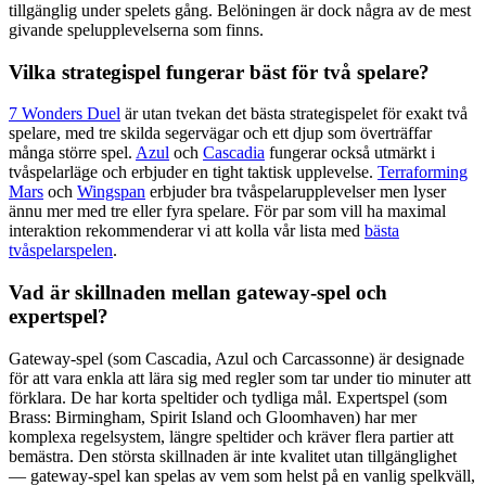
tillgänglig under spelets gång. Belöningen är dock några av de mest
givande spelupplevelserna som finns.
Vilka strategispel fungerar bäst för två spelare?
7 Wonders Duel
är utan tvekan det bästa strategispelet för exakt två
spelare, med tre skilda segervägar och ett djup som överträffar
många större spel.
Azul
och
Cascadia
fungerar också utmärkt i
tvåspelarläge och erbjuder en tight taktisk upplevelse.
Terraforming
Mars
och
Wingspan
erbjuder bra tvåspelarupplevelser men lyser
ännu mer med tre eller fyra spelare. För par som vill ha maximal
interaktion rekommenderar vi att kolla vår lista med
bästa
tvåspelarspelen
.
Vad är skillnaden mellan gateway-spel och
expertspel?
Gateway-spel (som Cascadia, Azul och Carcassonne) är designade
för att vara enkla att lära sig med regler som tar under tio minuter att
förklara. De har korta speltider och tydliga mål. Expertspel (som
Brass: Birmingham, Spirit Island och Gloomhaven) har mer
komplexa regelsystem, längre speltider och kräver flera partier att
bemästra. Den största skillnaden är inte kvalitet utan tillgänglighet
— gateway-spel kan spelas av vem som helst på en vanlig spelkväll,