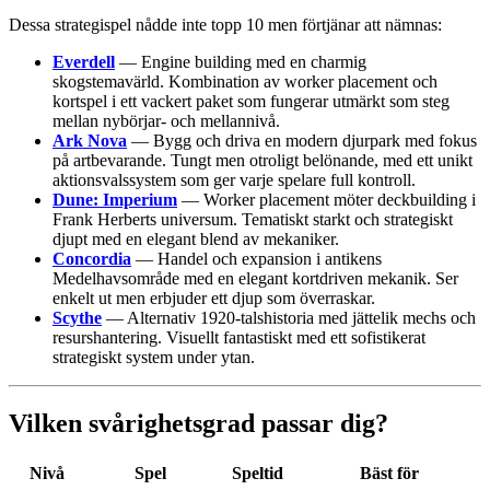
Dessa strategispel nådde inte topp 10 men förtjänar att nämnas:
Everdell
— Engine building med en charmig
skogstemavärld. Kombination av worker placement och
kortspel i ett vackert paket som fungerar utmärkt som steg
mellan nybörjar- och mellannivå.
Ark Nova
— Bygg och driva en modern djurpark med fokus
på artbevarande. Tungt men otroligt belönande, med ett unikt
aktionsvalssystem som ger varje spelare full kontroll.
Dune: Imperium
— Worker placement möter deckbuilding i
Frank Herberts universum. Tematiskt starkt och strategiskt
djupt med en elegant blend av mekaniker.
Concordia
— Handel och expansion i antikens
Medelhavsområde med en elegant kortdriven mekanik. Ser
enkelt ut men erbjuder ett djup som överraskar.
Scythe
— Alternativ 1920-talshistoria med jättelik mechs och
resurshantering. Visuellt fantastiskt med ett sofistikerat
strategiskt system under ytan.
Vilken svårighetsgrad passar dig?
Nivå
Spel
Speltid
Bäst för