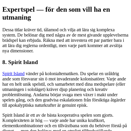
Expertspel — för den som vill ha en
utmaning
Dessa titlar kräver tid, tålamod och vilja att lära sig komplexa
system. De belönar dig med några av de mest givande upplevelserna
brädspel kan erbjuda. Räkna med att investera ett par partier bara i
att lära dig reglerna ordentligt, men varje parti kommer att avslöja
nya dimensioner.
8. Spirit Island
Spirit Island
vänder på kolonialtematiken. Du spelar en uråldrig
ande som försvarar sin ö mot invaderande kolonisatörer. Varje ande
har en helt unik spelstil, och samarbetet med dina medspelare (eller
utmaningen i sololäget) kräver djup planering och kreativ
problemlösning. Andarna börjar svaga men växer i makt under
spelets gång, och den gradvisa eskalationen från försiktiga åtgärder
till apokalyptiska naturkrafter är genuint episk.
Spirit Island är ett av de bästa kooperativa spelen som gjorts.
Komplexiteten är hög — varje ande har unika kraftkort,
elementkombinationer och en tillväxtbana som du behöver förstå på
djupet — men den belönas med en otroligt tillfredsställande