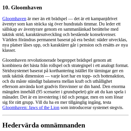
10. Gloomhaven
Gloomhaven
är mer än ett brädspel — det är ett kampanjdrivet
äventyr som kan sträcka sig över hundratals timmar. Du leder ett
sällskap av äventyrare genom en sammanlänkad berättelse med
taktisk strid, karaktärsutveckling och bestående konsekvenser.
Världen förändras permanent baserat på era beslut: städer utvecklas,
nya platser låses upp, och karaktärer går i pension och ersätts av nya
klasser.
Gloomhaven revolutionerade begreppet brädspel genom att
kombinera det bästa från rollspel och strategispel i ett analogt format.
Stridssystemet baserat på korthantering istället för tärningar ger en
unik taktisk dimension — varje kort har en topp- och bottenaktion,
och du måste ständigt balansera mellan kraft och uthållighet
eftersom använda kort gradvis försvinner ur din hand. Den enorma
mängden innehåll (95 scenarier i grundspelet) gör att du kan spela i
månader. Det är en investering i tid och pengar, men en som lönar
sig för rätt grupp. Vill du ha en mer tillgänglig ingång, testa
Gloomhaven: Jaws of the Lion
som introducerar systemet stegvis.
Hedervärda omnämnanden