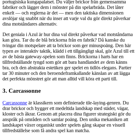
portugisiska kungapalatset. Du väljer brickor från gemensamma
fabriker och lägger dem i mönster på din spelarbräda. Det låter
enkelt — och reglerna är det — men den taktiska dimensionen
avslöjar sig snabbt när du inser att varje val du gör direkt påverkar
dina motståndares alternativ.
Det geniala i Azul är hur dina val direkt påverkar vad motståndarna
kan göra. Tar du de blå brickorna från en fabrik? Då kanske du
tvingar din motspelare att ta brickor som ger minuspoäng. Den här
typen av interaktiv taktik, klädd i ett tillgängligt skal, gör Azul till ett
av de bästa gateway-spelen som finns. Brickorna i harts har en
tillfredställande tyngd som gör att bara handlandet av dem känns
bra, och den abstrakta estetiken ger spelet en tidlös elegans. Partier
tar 30 minuter och den beroendeframkallande känslan av att lägga
det perfekta mönstret gör att man alltid vill köra ett parti till.
3. Carcassonne
Carcassonne
är klassikern som definierade tile-laying-genren. Du
drar brickor och bygger ett medeltida landskap med städer, vägar,
kloster och åkrar. Genom att placera dina figurer strategiskt gör du
anspråk på områden och samlar poäng. Den unika mekaniken att
landskapet växer organiskt under spelets gång skapar en visuell
tillfredställelse som få andra spel kan matcha.