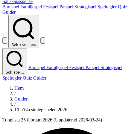
Sällskapsspel
.se
Barnspel
Familjespel
Festspel
Parspel
Strategispel
Spelregler
Quiz
Guider
Sök spel...
⌘K
Barnspel
Familjespel
Festspel
Parspel
Strategispel
Sök spel...
Spelregler
Quiz
Guider
Hem
/
Guider
/
10 bästa strategispelen 2026
Topplista
25 februari 2026
(Uppdaterad 2026-03-24)