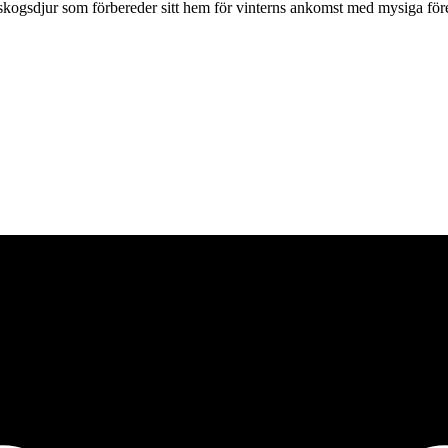
t skogsdjur som förbereder sitt hem för vinterns ankomst med mysiga för