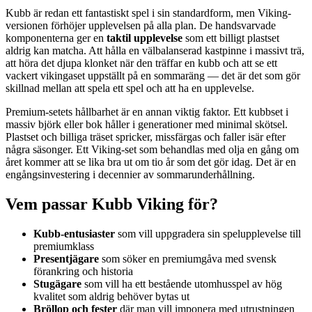
Kubb är redan ett fantastiskt spel i sin standardform, men Viking-
versionen förhöjer upplevelsen på alla plan. De handsvarvade
komponenterna ger en
taktil upplevelse
som ett billigt plastset
aldrig kan matcha. Att hålla en välbalanserad kastpinne i massivt trä,
att höra det djupa klonket när den träffar en kubb och att se ett
vackert vikingaset uppställt på en sommaräng — det är det som gör
skillnad mellan att spela ett spel och att ha en upplevelse.
Premium-setets hållbarhet är en annan viktig faktor. Ett kubbset i
massiv björk eller bok håller i generationer med minimal skötsel.
Plastset och billiga träset spricker, missfärgas och faller isär efter
några säsonger. Ett Viking-set som behandlas med olja en gång om
året kommer att se lika bra ut om tio år som det gör idag. Det är en
engångsinvestering i decennier av sommarunderhållning.
Vem passar Kubb Viking för?
Kubb-entusiaster
som vill uppgradera sin spelupplevelse till
premiumklass
Presentjägare
som söker en premiumgåva med svensk
förankring och historia
Stugägare
som vill ha ett bestående utomhusspel av hög
kvalitet som aldrig behöver bytas ut
Bröllop och fester
där man vill imponera med utrustningen