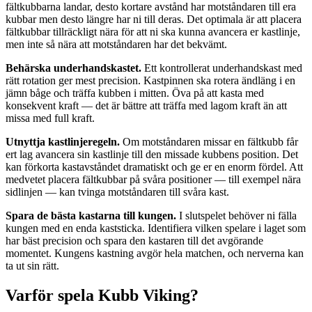
fältkubbarna landar, desto kortare avstånd har motståndaren till era
kubbar men desto längre har ni till deras. Det optimala är att placera
fältkubbar tillräckligt nära för att ni ska kunna avancera er kastlinje,
men inte så nära att motståndaren har det bekvämt.
Behärska underhandskastet.
Ett kontrollerat underhandskast med
rätt rotation ger mest precision. Kastpinnen ska rotera ändläng i en
jämn båge och träffa kubben i mitten. Öva på att kasta med
konsekvent kraft — det är bättre att träffa med lagom kraft än att
missa med full kraft.
Utnyttja kastlinjeregeln.
Om motståndaren missar en fältkubb får
ert lag avancera sin kastlinje till den missade kubbens position. Det
kan förkorta kastavståndet dramatiskt och ge er en enorm fördel. Att
medvetet placera fältkubbar på svåra positioner — till exempel nära
sidlinjen — kan tvinga motståndaren till svåra kast.
Spara de bästa kastarna till kungen.
I slutspelet behöver ni fälla
kungen med en enda kaststicka. Identifiera vilken spelare i laget som
har bäst precision och spara den kastaren till det avgörande
momentet. Kungens kastning avgör hela matchen, och nerverna kan
ta ut sin rätt.
Varför spela Kubb Viking?