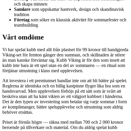
och skapa minnen
Samlare
som uppskattar hantverk, design och skandinavisk
tradition
Företag
som söker en klassisk aktivitet för sommarfester och
teambuilding
Vårt omdöme
Vi har spelat kubb med allt från plastset för 99 kronor till handgjorda
Viking-set för femton gånger den summan, och skillnaden är större
än man kanske förväntar sig. Kubb Viking är för den som insett att
kubb inte bara är ett spel utan en del av sommaren — en ritual som
förtjänar utrustning i klass med upplevelsen.
Att investera i ett premiumset handlar inte om att bli bättre på spelet.
Reglerna är identiska och en billig kastpinne flyger lika bra som en
handsvarvad. Men upplevelsen förhöjs på ett sätt som är svårt att
beskriva utan att ha känt vikten av ett välgjort kubbset i händerna.
Det är den typen av investering som betalar sig varje sommar i form
av komplimanger, bättre spelupplevelse och utrustning som aldrig
behöver ersättas.
Priset är förstås högre — räkna med mellan 700 och 2 000 kronor
beroende på tillverkare och material. Om du aldrig spelat kubb