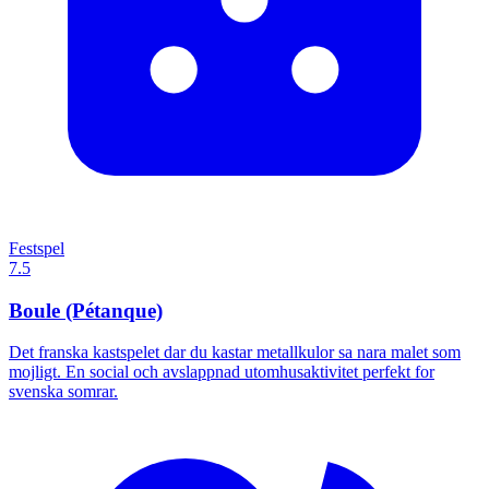
Festspel
7.5
Boule (Pétanque)
Det franska kastspelet dar du kastar metallkulor sa nara malet som
mojligt. En social och avslappnad utomhusaktivitet perfekt for
svenska somrar.