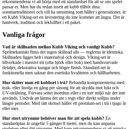
rekommenderar vi att börja med ett standardset för att se om spelet
passar er. Men har du redan insett att kubb tillhör dina
sommartraditioner och vill ha utrustning som håller i generationer, är
ett Kubb Viking-set en investering du inte kommer att ångra. Det är
hantverk, tradition och lekfullhet i ett paket.
Vanliga frågor
Vad är skillnaden mellan Kubb Viking och vanligt Kubb?
Spelmekaniskt finns det ingen skillnad alls — reglerna är identiska.
Skillnaden ligger helt i materialval och design. Viking-set är
tillverkade i massivt trä (ofta björk eller bok) med handsvarvade
detaljer, dekorativa kungar och högre finish. Standard-set är
funktionella men saknar den estetiska kvaliteten och hållbarheten.
Hur sköter man ett kubbset i trä?
Behandla komponenterna med
teak- eller linolja en gång per säsong för att skydda mot fukt och
UV-strålning. Förvara settet inomhus eller i en torr miljö när det inte
används. Undvik att lämna det ute i regn eller direkt solljus under
längre perioder. Med rätt skötsel håller ett premium-set i trä i tjugo år
eller mer.
Hur stort utrymme behöver man för att spela kubb?
En
standardplan är ungefär 5 gånger 8 meter, men du kan anpassa
storleken efter ditt utrymme. Med barn rekommenderar vi att minska