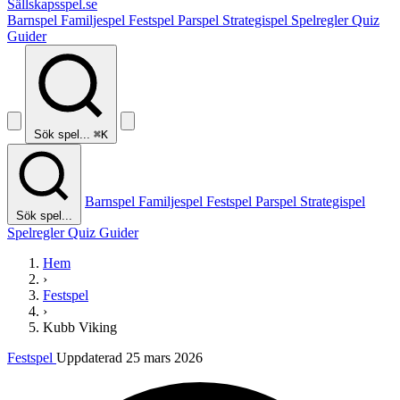
Sällskapsspel
.se
Barnspel
Familjespel
Festspel
Parspel
Strategispel
Spelregler
Quiz
Guider
Sök spel...
⌘K
Barnspel
Familjespel
Festspel
Parspel
Strategispel
Sök spel...
Spelregler
Quiz
Guider
Hem
›
Festspel
›
Kubb Viking
Festspel
Uppdaterad 25 mars 2026