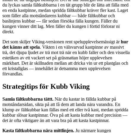
du lyckas samla fältkubbarna i en tät grupp blir de lätta att fälla med
en enda kastpinne, medan spridda fältkubbar kräver fler kast. Laget
som fäller alla motståndarens kubbar — både fältkubbar och
baslinjens kubbar — får sedan försöka fälla kungen. Fäller du
kungen vinner ditt lag. Men fäller du kungen i förtid förlorar ni
direkt.
Det som skiljer Viking-versionen rent spelupplevelsemässigt är
hur
det känns att spela
. Vikten i en välsvarvad kastpinne av massivt
trä, det djupa ljudet av trä mot trä när en kubb faller och den visuella
estetiken av ett vackert set på gräsmattan höjer upplevelsen
märkbart. Det är skillnaden mellan att dricka vin ur ett plastglas och
ett kristallglas — innehållet är detsamma men upplevelsen
förvandlas.
Strategitips för Kubb Viking
Samla fältkubbarna tättt.
När du kastar in fällda kubbar på
motståndarsidan, sikta på att få dem att landa nära varandra. En
klump av fältkubbar kan fällas med ett eller två kast, medan spridda
kubbar slösar kastpinnar. Öva på att kasta kubbar med precision —
det är ofta viktigare än att vara bra på att kasta kastpinnar.
Kasta fältkubbarna nära mittlinjen.
Ju närmare kungen