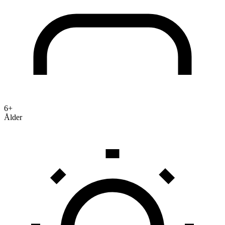
6+
Ålder