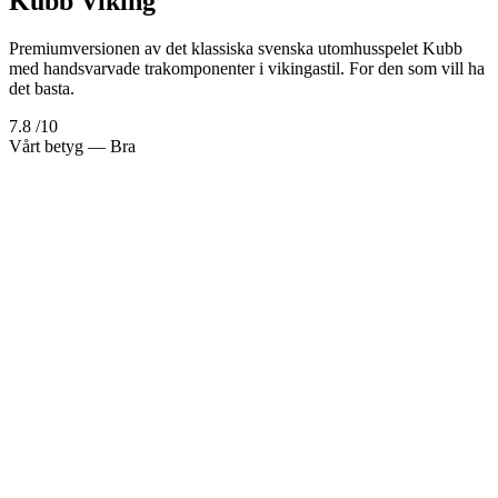
Kubb Viking
Premiumversionen av det klassiska svenska utomhusspelet Kubb
med handsvarvade trakomponenter i vikingastil. For den som vill ha
det basta.
7.8
/10
Vårt betyg
— Bra