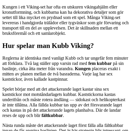
Kungen i ett Viking-set har ofta en utskuren vikingahjälm eller
kronutformning, och kubbarna kan ha dekorativa detaljer som gör
settet till lika mycket en prydnad som ett spel. Många Viking-set
levereras i handgjorda trälådor eller tygväskor som gör förvaring och
transport till en del av upplevelsen. Det är skillnaden mellan ett
bruksföremål och ett samlarobjekt.
Hur spelar man Kubb Viking?
Reglerna är identiska med vanligt Kubb och tar ungefär fem minuter
att förklara. Två lag ställer upp varsin rad med
fem kubbar
på sin
baslinje, cirka åtta meter från varandra.
Kungen
placeras exakt i
mitten av planen mellan de två basraderna. Varje lag har sex
kaststickor, även kallade kastpinnar.
Spelet börjar med att det attackerande laget kastar sina sex
kaststickor mot motståndarlagets kubbar. Kaststickorna kastas
underifrån och måste rotera ändläng — sidokast och helikopterkast
är inte tillåtna. Alla fällda kubbar tas upp av det försvarande laget
och kastas in på det attackerande lagets planhalva. Där de landar
reses de upp och blir
fältkubbar
.
Nästa runda måste det attackerande laget först fälla alla fältkubbar
innan de får angripa baslinjen. Det är här strategin blir intressant: om