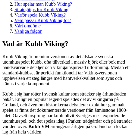
Hur spelar man Kubb Viking?
Strategitips för Kubb Viking
Varför spela Kubb Viking?
Vem passar Kubb Viking för?
Vårt omdöme
Vanliga frågor
Vad är Kubb Viking?
Kubb Viking är premiumversionen av det älskade svenska
utomhusspelet Kubb, ofta tillverkad i massiv björk eller bok med
handsvarvade detaljer och vikingainspirerad utformning. Medan ett
standard-kubbset är perfekt funktionellt tar Viking-versionen
upplevelsen ett steg längre med hantverkskvalitet som syns och
känns i varje komponent.
Kubb i sig har rötter i svensk kultur som sträcker sig århundraden
bakåt. Enligt en populär legend spelades det av vikingarna på
Gotland, och även om historikerna debatterar exakt hur gammalt
spelet är finns det dokumenterade versioner från åtminstone 1800-
talet. Oavsett ursprung har kubb blivit Sveriges mest exporterade
utomhusspel, och det spelas idag i Parker, trädgårdar och på stränder
världen över.
Kubb VM
arrangeras årligen på Gotland och lockar
lag från hela världen.