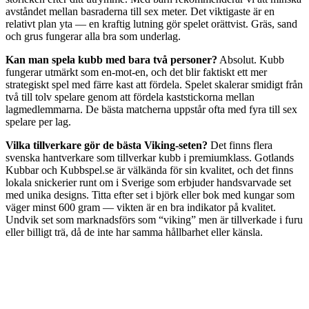
avståndet mellan basraderna till sex meter. Det viktigaste är en
relativt plan yta — en kraftig lutning gör spelet orättvist. Gräs, sand
och grus fungerar alla bra som underlag.
Kan man spela kubb med bara två personer?
Absolut. Kubb
fungerar utmärkt som en-mot-en, och det blir faktiskt ett mer
strategiskt spel med färre kast att fördela. Spelet skalerar smidigt från
två till tolv spelare genom att fördela kaststickorna mellan
lagmedlemmarna. De bästa matcherna uppstår ofta med fyra till sex
spelare per lag.
Vilka tillverkare gör de bästa Viking-seten?
Det finns flera
svenska hantverkare som tillverkar kubb i premiumklass. Gotlands
Kubbar och Kubbspel.se är välkända för sin kvalitet, och det finns
lokala snickerier runt om i Sverige som erbjuder handsvarvade set
med unika designs. Titta efter set i björk eller bok med kungar som
väger minst 600 gram — vikten är en bra indikator på kvalitet.
Undvik set som marknadsförs som “viking” men är tillverkade i furu
eller billigt trä, då de inte har samma hållbarhet eller känsla.