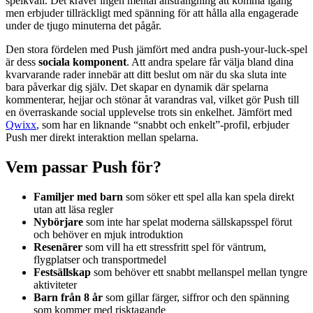
spelkväll. Det kräver ingen mental ansträngning att komma igång
men erbjuder tillräckligt med spänning för att hålla alla engagerade
under de tjugo minuterna det pågår.
Den stora fördelen med Push jämfört med andra push-your-luck-spel
är dess
sociala komponent
. Att andra spelare får välja bland dina
kvarvarande rader innebär att ditt beslut om när du ska sluta inte
bara påverkar dig själv. Det skapar en dynamik där spelarna
kommenterar, hejjar och stönar åt varandras val, vilket gör Push till
en överraskande social upplevelse trots sin enkelhet. Jämfört med
Qwixx
, som har en liknande “snabbt och enkelt”-profil, erbjuder
Push mer direkt interaktion mellan spelarna.
Vem passar Push för?
Familjer med barn
som söker ett spel alla kan spela direkt
utan att läsa regler
Nybörjare
som inte har spelat moderna sällskapsspel förut
och behöver en mjuk introduktion
Resenärer
som vill ha ett stressfritt spel för väntrum,
flygplatser och transportmedel
Festsällskap
som behöver ett snabbt mellanspel mellan tyngre
aktiviteter
Barn från 8 år
som gillar färger, siffror och den spänning
som kommer med risktagande