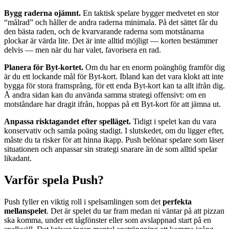
Bygg raderna ojämnt.
En taktisk spelare bygger medvetet en stor
“målrad” och håller de andra raderna minimala. På det sättet får du
den bästa raden, och de kvarvarande raderna som motstånarna
plockar är värda lite. Det är inte alltid möjligt — korten bestämmer
delvis — men när du har valet, favorisera en rad.
Planera för Byt-kortet.
Om du har en enorm poänghög framför dig
är du ett lockande mål för Byt-kort. Ibland kan det vara klokt att inte
bygga för stora framsprång, för ett enda Byt-kort kan ta allt ifrån dig.
Å andra sidan kan du använda samma strategi offensivt: om en
motståndare har dragit ifrån, hoppas på ett Byt-kort för att jämna ut.
Anpassa risktagandet efter spelläget.
Tidigt i spelet kan du vara
konservativ och samla poäng stadigt. I slutskedet, om du ligger efter,
måste du ta risker för att hinna ikapp. Push belönar spelare som läser
situationen och anpassar sin strategi snarare än de som alltid spelar
likadant.
Varför spela Push?
Push fyller en viktig roll i spelsamlingen som det
perfekta
mellanspelet
. Det är spelet du tar fram medan ni väntar på att pizzan
ska komma, under ett tågfönster eller som avslappnad start på en