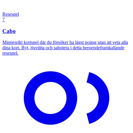
Resespel
7
Cabo
Minnesrikt kortspel där du försöker ha lägst poäng utan att veta alla
dina kort. Byt, tjuvtitta och sabotera i detta beroendeframkallande
resespel.