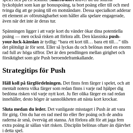
lyckohjulet som kan ge bonuspoäng, ta bort poäng eller till och med
tvinga dig att ge poäng till en motståndare. Dessa specialkort adderar
ett element av oförutsägbarhet som håller alla spelare engagerade,
även när det inte är deras tur.
Spänningen ligger i att varje kort du vänder ökar dina potentiella
poäng — men också risken att förlora allt. Den klassiska
push-
your-luck-känslan
är tydlig: “bara ett kort till… bara ett till…” tills
det plötsligt är för sent. Eller så lyckas du och belönas med en enorm
rad full av höga siffror. Det är den pendlingen mellan girighet och
försiktighet som gör Push beroendeframkallande.
Strategitips för Push
Håll koll på färgfördelningen.
Det finns fem färger i spelet, och att
mentalt notera vilka färger som redan finns i varje rad hjälper dig
bedöma risken vid varje nytt kort. Ju fler olika färger en rad redan
innehåller, desto högre är sannolikheten att nästa kort krockar.
Sluta medan du leder.
Det vanligaste misstaget i Push är att vara
för girig. Om du har en rad med tio eller fler poäng och de andra
raderna är små, överväg att stanna. Att förlora allt för att jaga fem
extra poäng är sällan värt risken. Disciplin belönas oftare än djärvhet
i detta spel.