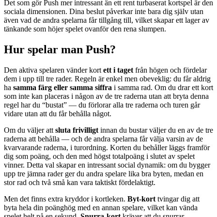
Det som gör Push mer intressant än ett rent turbaserat kortspel är den
sociala dimensionen. Dina beslut påverkar inte bara dig själv utan
även vad de andra spelarna får tillgång till, vilket skapar ett lager av
tänkande som höjer spelet ovanför den rena slumpen.
Hur spelar man Push?
Den aktiva spelaren vänder kort
ett i taget
från högen och fördelar
dem i upp till tre rader. Regeln är enkel men obeveklig: du får aldrig
ha
samma färg eller samma siffra
i samma rad. Om du drar ett kort
som inte kan placeras i någon av de tre raderna utan att bryta denna
regel har du “bustat” — du förlorar alla tre raderna och turen går
vidare utan att du får behålla något.
Om du väljer att
sluta frivilligt
innan du bustar väljer du en av de tre
raderna att behålla — och de andra spelarna får välja varsin av de
kvarvarande raderna, i turordning. Korten du behåller läggs framför
dig som poäng, och den med högst totalpoäng i slutet av spelet
vinner. Detta val skapar en intressant social dynamik: om du bygger
upp tre jämna rader ger du andra spelare lika bra byten, medan en
stor rad och två små kan vara taktiskt fördelaktigt.
Men det finns extra kryddor i kortleken.
Byt-kort
tvingar dig att
byta hela din poänghög med en annan spelare, vilket kan vända
spelet helt på en sekund.
Snurra-kort
kräver att du snurrar