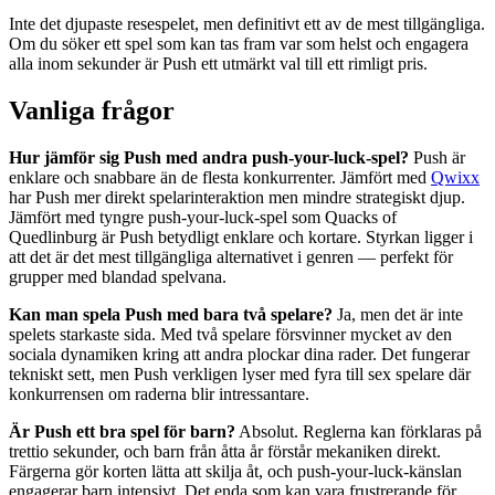
Inte det djupaste resespelet, men definitivt ett av de mest tillgängliga.
Om du söker ett spel som kan tas fram var som helst och engagera
alla inom sekunder är Push ett utmärkt val till ett rimligt pris.
Vanliga frågor
Hur jämför sig Push med andra push-your-luck-spel?
Push är
enklare och snabbare än de flesta konkurrenter. Jämfört med
Qwixx
har Push mer direkt spelarinteraktion men mindre strategiskt djup.
Jämfört med tyngre push-your-luck-spel som Quacks of
Quedlinburg är Push betydligt enklare och kortare. Styrkan ligger i
att det är det mest tillgängliga alternativet i genren — perfekt för
grupper med blandad spelvana.
Kan man spela Push med bara två spelare?
Ja, men det är inte
spelets starkaste sida. Med två spelare försvinner mycket av den
sociala dynamiken kring att andra plockar dina rader. Det fungerar
tekniskt sett, men Push verkligen lyser med fyra till sex spelare där
konkurrensen om raderna blir intressantare.
Är Push ett bra spel för barn?
Absolut. Reglerna kan förklaras på
trettio sekunder, och barn från åtta år förstår mekaniken direkt.
Färgerna gör korten lätta att skilja åt, och push-your-luck-känslan
engagerar barn intensivt. Det enda som kan vara frustrerande för