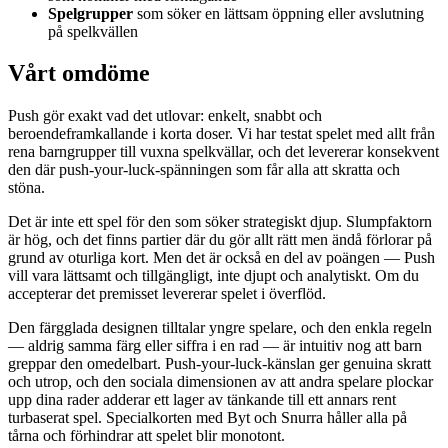
Spelgrupper
som söker en lättsam öppning eller avslutning
på spelkvällen
Vårt omdöme
Push gör exakt vad det utlovar: enkelt, snabbt och
beroendeframkallande i korta doser. Vi har testat spelet med allt från
rena barngrupper till vuxna spelkvällar, och det levererar konsekvent
den där push-your-luck-spänningen som får alla att skratta och
stöna.
Det är inte ett spel för den som söker strategiskt djup. Slumpfaktorn
är hög, och det finns partier där du gör allt rätt men ändå förlorar på
grund av oturliga kort. Men det är också en del av poängen — Push
vill vara lättsamt och tillgängligt, inte djupt och analytiskt. Om du
accepterar det premisset levererar spelet i överflöd.
Den färgglada designen tilltalar yngre spelare, och den enkla regeln
— aldrig samma färg eller siffra i en rad — är intuitiv nog att barn
greppar den omedelbart. Push-your-luck-känslan ger genuina skratt
och utrop, och den sociala dimensionen av att andra spelare plockar
upp dina rader adderar ett lager av tänkande till ett annars rent
turbaserat spel. Specialkorten med Byt och Snurra håller alla på
tårna och förhindrar att spelet blir monotont.