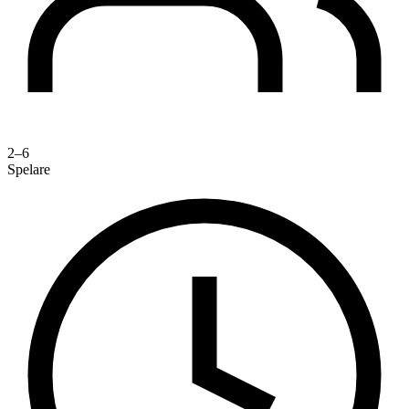
2–6
Spelare