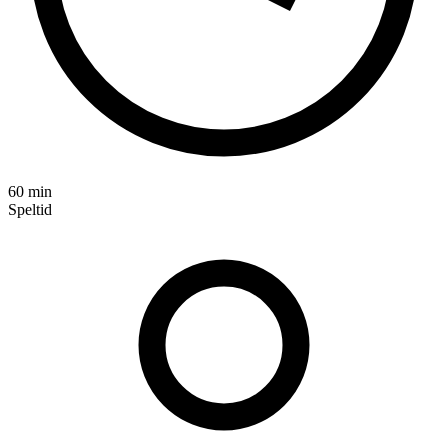
60 min
Speltid