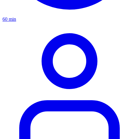
60 min