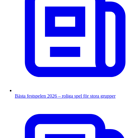
Bästa festspelen 2026 – roliga spel för stora grupper