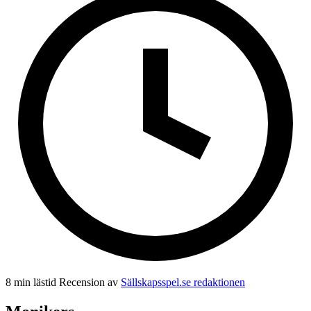
8 min lästid
Recension av
Sällskapsspel.se redaktionen