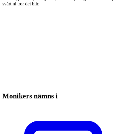
svårt ni tror det blir.
Monikers nämns i