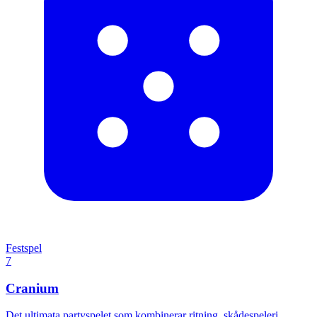
Festspel
7
Cranium
Det ultimata partyspelet som kombinerar ritning, skådespeleri,