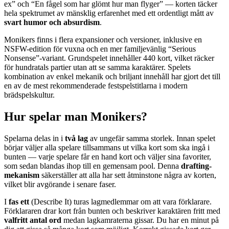
ex” och “En fågel som har glömt hur man flyger” — korten täcker
hela spektrumet av mänsklig erfarenhet med ett ordentligt mått av
svart humor och absurdism
.
Monikers finns i flera expansioner och versioner, inklusive en
NSFW-edition för vuxna och en mer familjevänlig “Serious
Nonsense”-variant. Grundspelet innehåller 440 kort, vilket räcker
för hundratals partier utan att se samma karaktärer. Spelets
kombination av enkel mekanik och briljant innehåll har gjort det till
en av de mest rekommenderade festspelstitlarna i modern
brädspelskultur.
Hur spelar man Monikers?
Spelarna delas in i
två lag
av ungefär samma storlek. Innan spelet
börjar väljer alla spelare tillsammans ut vilka kort som ska ingå i
bunten — varje spelare får en hand kort och väljer sina favoriter,
som sedan blandas ihop till en gemensam pool. Denna
drafting-
mekanism
säkerställer att alla har sett åtminstone några av korten,
vilket blir avgörande i senare faser.
I
fas ett
(Describe It) turas lagmedlemmar om att vara förklarare.
Förklararen drar kort från bunten och beskriver karaktären fritt med
valfritt antal ord
medan lagkamraterna gissar. Du har en minut på