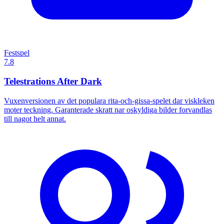
Festspel
7.8
Telestrations After Dark
Vuxenversionen av det populara rita-och-gissa-spelet dar viskleken
moter teckning. Garanterade skratt nar oskyldiga bilder forvandlas
till nagot helt annat.