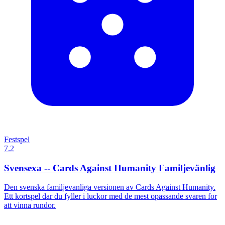
Festspel
7.2
Svensexa -- Cards Against Humanity Familjevänlig
Den svenska familjevanliga versionen av Cards Against Humanity.
Ett kortspel dar du fyller i luckor med de mest opassande svaren for
att vinna rundor.