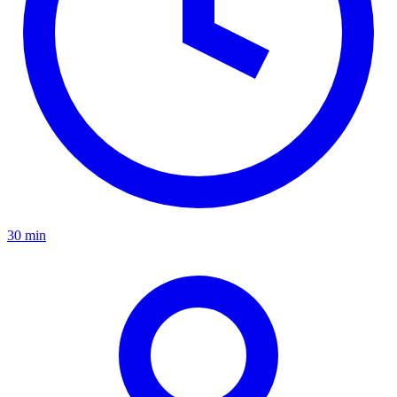
30 min