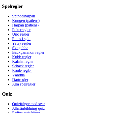
Spelregler
Spindelharpan
Kungen (patiens)
Harpan (patiens)
Pokerregler
Uno regler
Finns i sjön
Yatzy regler
Skitgubbe
Backgammon regler
Kubb regler
Kalaha regler
Schack regler
Boule regler
Vändtia
Dartregler
Alla spelregler
Quiz
Quizfrågor med svar
Allmänbildning quiz
Roliga quizfrågor