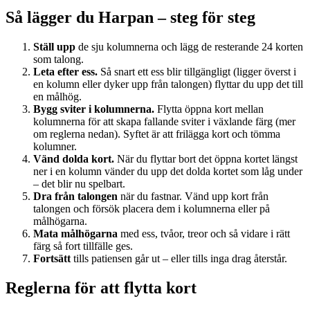
Så lägger du Harpan – steg för steg
Ställ upp
de sju kolumnerna och lägg de resterande 24 korten
som talong.
Leta efter ess.
Så snart ett ess blir tillgängligt (ligger överst i
en kolumn eller dyker upp från talongen) flyttar du upp det till
en målhög.
Bygg sviter i kolumnerna.
Flytta öppna kort mellan
kolumnerna för att skapa fallande sviter i växlande färg (mer
om reglerna nedan). Syftet är att frilägga kort och tömma
kolumner.
Vänd dolda kort.
När du flyttar bort det öppna kortet längst
ner i en kolumn vänder du upp det dolda kortet som låg under
– det blir nu spelbart.
Dra från talongen
när du fastnar. Vänd upp kort från
talongen och försök placera dem i kolumnerna eller på
målhögarna.
Mata målhögarna
med ess, tvåor, treor och så vidare i rätt
färg så fort tillfälle ges.
Fortsätt
tills patiensen går ut – eller tills inga drag återstår.
Reglerna för att flytta kort