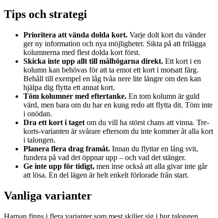
Tips och strategi
Prioritera att vända dolda kort.
Varje dolt kort du vänder
ger ny information och nya möjligheter. Sikta på att frilägga
kolumnerna med flest dolda kort först.
Skicka inte upp allt till målhögarna direkt.
Ett kort i en
kolumn kan behövas för att ta emot ett kort i motsatt färg.
Behåll till exempel en låg tvåa nere lite längre om den kan
hjälpa dig flytta ett annat kort.
Töm kolumner med eftertanke.
En tom kolumn är guld
värd, men bara om du har en kung redo att flytta dit. Töm inte
i onödan.
Dra ett kort i taget
om du vill ha störst chans att vinna. Tre-
korts-varianten är svårare eftersom du inte kommer åt alla kort
i talongen.
Planera flera drag framåt.
Innan du flyttar en lång svit,
fundera på vad det öppnar upp – och vad det stänger.
Ge inte upp för tidigt,
men inse också att alla givar inte går
att lösa. En del lägen är helt enkelt förlorade från start.
Vanliga varianter
Harpan finns i flera varianter som mest skiljer sig i hur talongen