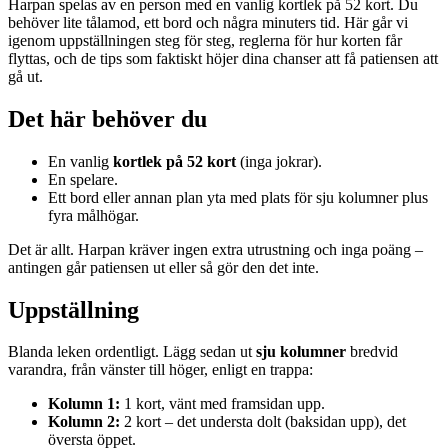
Harpan spelas av en person med en vanlig kortlek på 52 kort. Du
behöver lite tålamod, ett bord och några minuters tid. Här går vi
igenom uppställningen steg för steg, reglerna för hur korten får
flyttas, och de tips som faktiskt höjer dina chanser att få patiensen att
gå ut.
Det här behöver du
En vanlig
kortlek på 52 kort
(inga jokrar).
En spelare.
Ett bord eller annan plan yta med plats för sju kolumner plus
fyra målhögar.
Det är allt. Harpan kräver ingen extra utrustning och inga poäng –
antingen går patiensen ut eller så gör den det inte.
Uppställning
Blanda leken ordentligt. Lägg sedan ut
sju kolumner
bredvid
varandra, från vänster till höger, enligt en trappa:
Kolumn 1:
1 kort, vänt med framsidan upp.
Kolumn 2:
2 kort – det understa dolt (baksidan upp), det
översta öppet.