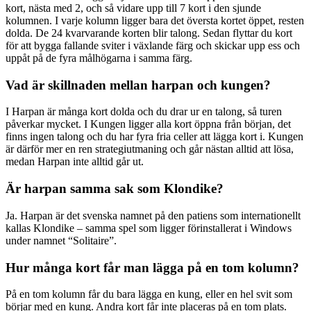
kort, nästa med 2, och så vidare upp till 7 kort i den sjunde
kolumnen. I varje kolumn ligger bara det översta kortet öppet, resten
dolda. De 24 kvarvarande korten blir talong. Sedan flyttar du kort
för att bygga fallande sviter i växlande färg och skickar upp ess och
uppåt på de fyra målhögarna i samma färg.
Vad är skillnaden mellan harpan och kungen?
I Harpan är många kort dolda och du drar ur en talong, så turen
påverkar mycket. I Kungen ligger alla kort öppna från början, det
finns ingen talong och du har fyra fria celler att lägga kort i. Kungen
är därför mer en ren strategiutmaning och går nästan alltid att lösa,
medan Harpan inte alltid går ut.
Är harpan samma sak som Klondike?
Ja. Harpan är det svenska namnet på den patiens som internationellt
kallas Klondike – samma spel som ligger förinstallerat i Windows
under namnet “Solitaire”.
Hur många kort får man lägga på en tom kolumn?
På en tom kolumn får du bara lägga en kung, eller en hel svit som
börjar med en kung. Andra kort får inte placeras på en tom plats.