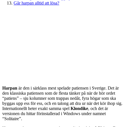
Går harpan alltid att lösa?
Harpan
är den i särklass mest spelade patiensen i Sverige. Det är
den klassiska patiensen som de flesta tänker på när de hör ordet
“patiens” – sju kolumner som trappas nedåt, fyra högar som ska
byggas upp ess för ess, och en talong att dra ur när det kör ihop sig.
Internationellt heter exakt samma spel
Klondike
, och det är
versionen du hittar förinstallerad i Windows under namnet
“Solitaire”.