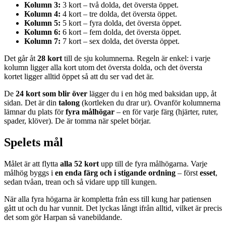
Kolumn 3:
3 kort – två dolda, det översta öppet.
Kolumn 4:
4 kort – tre dolda, det översta öppet.
Kolumn 5:
5 kort – fyra dolda, det översta öppet.
Kolumn 6:
6 kort – fem dolda, det översta öppet.
Kolumn 7:
7 kort – sex dolda, det översta öppet.
Det går åt
28 kort
till de sju kolumnerna. Regeln är enkel: i varje
kolumn ligger alla kort utom det översta dolda, och det översta
kortet ligger alltid öppet så att du ser vad det är.
De
24 kort som blir över
lägger du i en hög med baksidan upp, åt
sidan. Det är din
talong
(kortleken du drar ur). Ovanför kolumnerna
lämnar du plats för
fyra målhögar
– en för varje färg (hjärter, ruter,
spader, klöver). De är tomma när spelet börjar.
Spelets mål
Målet är att flytta
alla 52 kort
upp till de fyra målhögarna. Varje
målhög byggs i
en enda färg och i stigande ordning
– först
esset
,
sedan tvåan, trean och så vidare upp till kungen.
När alla fyra högarna är kompletta från ess till kung har patiensen
gått ut och du har vunnit. Det lyckas långt ifrån alltid, vilket är precis
det som gör Harpan så vanebildande.