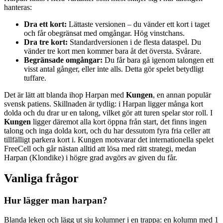
hanteras:
Dra ett kort:
Lättaste versionen – du vänder ett kort i taget
och får obegränsat med omgångar. Hög vinstchans.
Dra tre kort:
Standardversionen i de flesta dataspel. Du
vänder tre kort men kommer bara åt det översta. Svårare.
Begränsade omgångar:
Du får bara gå igenom talongen ett
visst antal gånger, eller inte alls. Detta gör spelet betydligt
tuffare.
Det är lätt att blanda ihop Harpan med
Kungen
, en annan populär
svensk patiens. Skillnaden är tydlig: i Harpan ligger många kort
dolda och du drar ur en talong, vilket gör att turen spelar stor roll. I
Kungen
ligger däremot alla kort öppna från start, det finns ingen
talong och inga dolda kort, och du har dessutom fyra fria celler att
tillfälligt parkera kort i. Kungen motsvarar det internationella spelet
FreeCell och går nästan alltid att lösa med rätt strategi, medan
Harpan (Klondike) i högre grad avgörs av given du får.
Vanliga frågor
Hur lägger man harpan?
Blanda leken och lägg ut sju kolumner i en trappa: en kolumn med 1