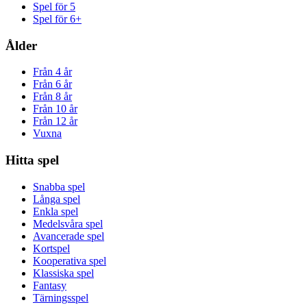
Spel för 5
Spel för 6+
Ålder
Från 4 år
Från 6 år
Från 8 år
Från 10 år
Från 12 år
Vuxna
Hitta spel
Snabba spel
Långa spel
Enkla spel
Medelsvåra spel
Avancerade spel
Kortspel
Kooperativa spel
Klassiska spel
Fantasy
Tärningsspel