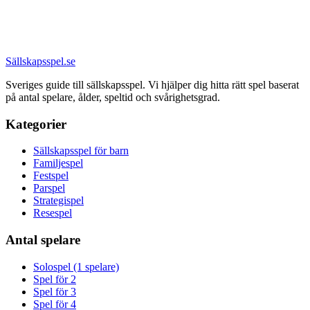
Sällskapsspel
.se
Sveriges guide till sällskapsspel. Vi hjälper dig hitta rätt spel baserat
på antal spelare, ålder, speltid och svårighetsgrad.
Kategorier
Sällskapsspel för barn
Familjespel
Festspel
Parspel
Strategispel
Resespel
Antal spelare
Solospel (1 spelare)
Spel för 2
Spel för 3
Spel för 4