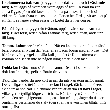
I kolumnerna (tableaun)
bygger du nedåt i värde och i
växlande
färg
. Rött läggs på svart och svart läggs på rött. En svart tia kan
alltså läggas på en röd knekt, en röd nia på en svart tia, och så
vidare. Du kan flytta ett enskilt kort eller en hel färdig svit av kort på
en gång, så länge sviten passar på kortet du lägger den på.
På målhögarna
bygger du tvärtom: uppåt i värde och i
samma
färg
. Esset först, sedan tvåan i samma färg, sedan trean, ända upp
till kungen.
Tomma kolumner
är värdefulla. När en kolumn blir helt tom får du
bara placera en
kung
där (eller en svit som börjar med en kung). Det
här är en viktig regel att hålla koll på – det är lätt att tömma en
kolumn och sedan inte ha någon kung att fylla den med.
Dolda kort
vänds upp så fort de hamnar överst i sin kolumn. Ett
dolt kort är aldrig spelbart förrän det vänts.
Talongen
vänder du upp kort ur när du inte kan göra något annat.
Det vanligaste sättet är att dra
tre kort i taget
, där bara det översta
av de tre är spelbart. En enklare variant är att dra
ett kort i taget
,
vilket ger betydligt högre vinstchans. När talongen är slut får du
vända den och gå igenom den igen – hur många gånger du tillåter
omgångar bestämmer du själv (den strängaste versionen tillåter inga
omtag alls).