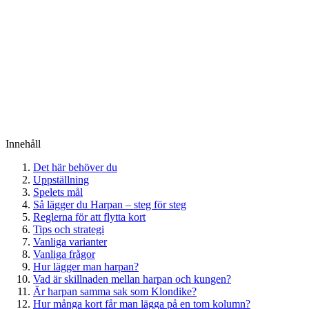
Innehåll
Det här behöver du
Uppställning
Spelets mål
Så lägger du Harpan – steg för steg
Reglerna för att flytta kort
Tips och strategi
Vanliga varianter
Vanliga frågor
Hur lägger man harpan?
Vad är skillnaden mellan harpan och kungen?
Är harpan samma sak som Klondike?
Hur många kort får man lägga på en tom kolumn?